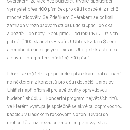
Svěrákem, za více než půlstoletí trvající spolupráci
vymysleli přes 400 písniček pro děti i dospělé, z nichž
mnohé zlidověly. Se Zdeňkem Svěrákem se potkali
zamlada v rozhlasovém studiu, kde si „padli do oka
a později i do noty“. Spolupracují od roku 1967. Dalších
přibližně 100 skladeb vytvořil J. Uhlíř s Karlem Šípem
a mnoho dalších s jinými textaři. Uhlíř je tak autorem
a často i interpretem přibližně 700 písní.
I dnes se můžete s populárními písničkami potkat např.
na některém z koncertů pro děti i dospělé, Jaroslav
Uhlíř si např. připravil pro své diváky opravdovou
hudební lahůdku – koncertní program největších hitů,
ve kterém vystupuje společně se skvělou doprovodnou
kapelou v klasickém rockovém složení. Diváci se
mohou těšit na nezapomenutelné písničky, které