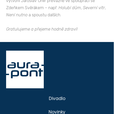
vytvořil Jaroslav Uhlíř převážně ve spolupráci se
Zdeňkem Svěrákem – např.
Holubí dům
,
Severní vítr
,
Není nutno
a spoustu dalších.
Gratulujeme a přejeme hodně zdraví!
Divadlo
Novinky