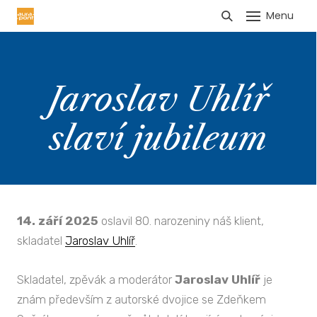
Menu
HLÁŠENÍ TRŽEB
Jaroslav Uhlíř
slaví jubileum
14. září 2025
oslavil 80. narozeniny náš klient,
skladatel
Jaroslav Uhlíř
.
Skladatel, zpěvák a moderátor
Jaroslav Uhlíř
je
znám především z autorské dvojice se Zdeňkem