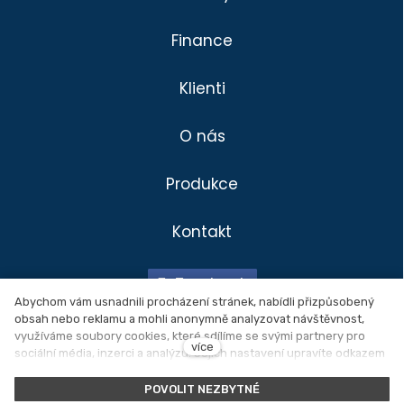
Finance
Klienti
O nás
Produkce
Kontakt
Divadlo
Klienti
Facebook
Produkce
Abychom vám usnadnili procházení stránek, nabídli přizpůsobený
obsah nebo reklamu a mohli anonymně analyzovat návštěvnost,
Novinky
Ochrana osobních údajů
využíváme soubory cookies, které sdílíme se svými partnery pro
více
sociální média, inzerci a analýzu. Jejich nastavení upravíte odkazem
O nás
"Nastavení cookies" a kdykoliv jej můžete změnit v patičce webu.
Nastavení cookies
Podrobnější informace najdete v našich
Zásadách ochrany osobních
POVOLIT NEZBYTNÉ