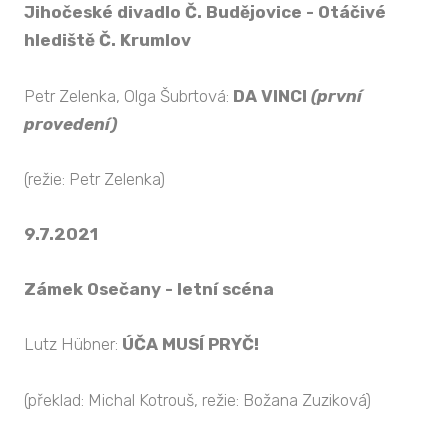
Jihočeské divadlo Č. Budějovice - Otáčivé
hlediště Č. Krumlov
Petr Zelenka, Olga Šubrtová:
DA VINCI
(první
provedení)
(režie: Petr Zelenka)
9.7.2021
Zámek Osečany - letní scéna
Lutz Hübner:
ÚČA MUSÍ PRYČ!
(překlad: Michal Kotrouš, režie: Božana Zuziková)