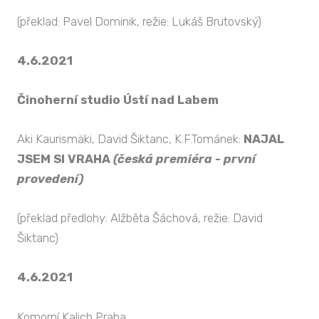
(překlad: Pavel Dominik, režie: Lukáš Brutovský)
4.6.2021
Činoherní studio Ústí nad Labem
Aki Kaurismäki, David Šiktanc, K.F.Tománek:
NAJAL
JSEM SI VRAHA
(česká premiéra - první
provedení)
(překlad předlohy: Alžběta Šáchová, režie: David
Šiktanc)
4.6.2021
Komorní Kalich Praha