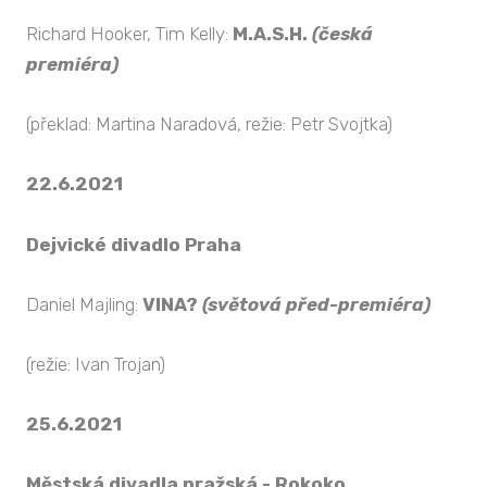
Richard Hooker, Tim Kelly:
M.A.S.H.
(česká
premiéra)
(překlad: Martina Naradová, režie: Petr Svojtka)
22.6.2021
Dejvické divadlo Praha
Daniel Majling:
VINA?
(světová před-premiéra)
(režie: Ivan Trojan)
25.6.2021
Městská divadla pražská - Rokoko