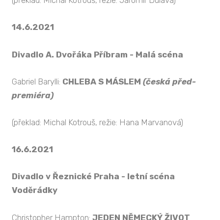
(překlad: Michal Kotrouš, režie: Jaromír Dulava)
14.6.2021
Divadlo A. Dvořáka Příbram - Malá scéna
Gabriel Barylli:
CHLEBA S MÁSLEM
(česká před-
premiéra)
(překlad: Michal Kotrouš, režie: Hana Marvanová)
16.6.2021
Divadlo v Řeznické Praha - letní scéna
Voděrádky
Christopher Hampton:
JEDEN NĚMECKÝ ŽIVOT