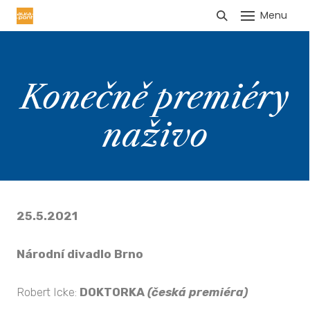
Menu
HLÁŠENÍ TRŽEB
Konečně premiéry
naživo
25.5.2021
Národní divadlo Brno
Robert Icke:
DOKTORKA
(česká premiéra)