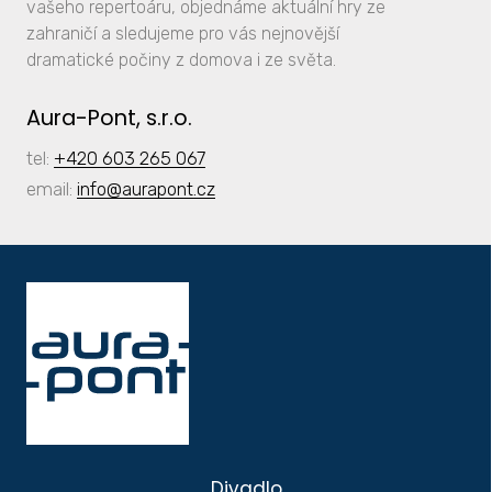
vašeho repertoáru, objednáme aktuální hry ze
zahraničí a sledujeme pro vás nejnovější
dramatické počiny z domova i ze světa.
Aura-Pont, s.r.o.
tel:
+420 603 265 067
email:
info
@aurapont.cz
Divadlo