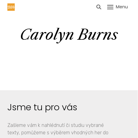
Menu
HLÁŠENÍ TRŽEB
Carolyn Burns
Jsme tu pro vás
Zašleme vám k nahlédnutí či studiu vybrané
texty, pomůžeme s výběrem vhodných her do