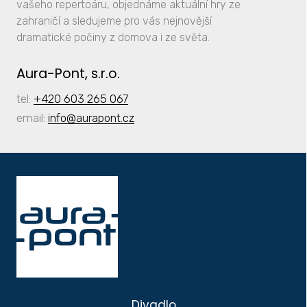
vašeho repertoáru, objednáme aktuální hry ze
zahraničí a sledujeme pro vás nejnovější
dramatické počiny z domova i ze světa.
Aura-Pont, s.r.o.
tel:
+420 603 265 067
email:
info
@aurapont.cz
Divadlo