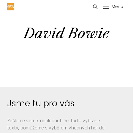
Menu
HLÁŠENÍ TRŽEB
David Bowie
Jsme tu pro vás
Zašleme vám k nahlédnutí či studiu vybrané
texty, pomůžeme s výběrem vhodných her do