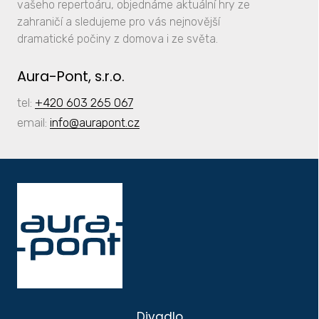
vašeho repertoáru, objednáme aktuální hry ze
zahraničí a sledujeme pro vás nejnovější
dramatické počiny z domova i ze světa.
Aura-Pont, s.r.o.
tel:
+420 603 265 067
email:
info
@aurapont.cz
Divadlo