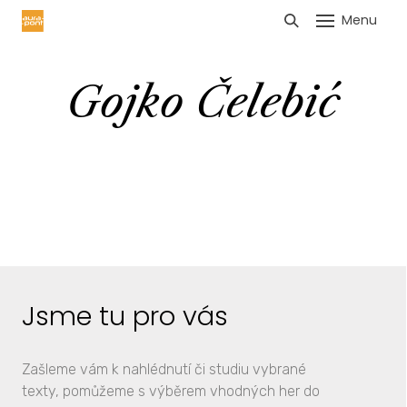
Menu
HLÁŠENÍ TRŽEB
Gojko Čelebić
Jsme tu pro vás
Zašleme vám k nahlédnutí či studiu vybrané
texty, pomůžeme s výběrem vhodných her do