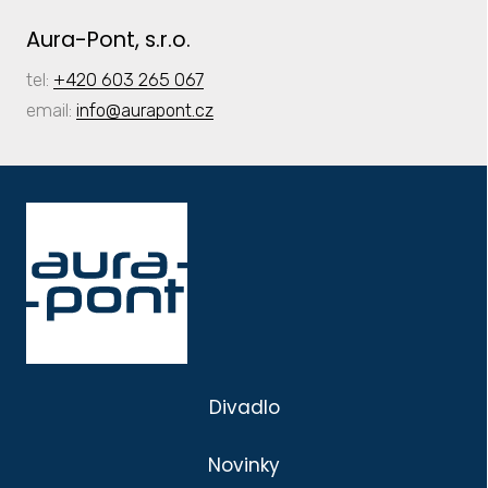
Aura-Pont, s.r.o.
tel:
+420 603 265 067
email:
info
@aurapont.cz
Divadlo
Novinky