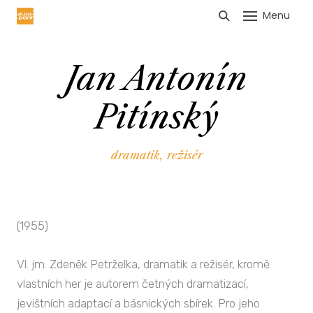
Menu
HLÁŠENÍ TRŽEB
Jan Antonín
Pitínský
dramatik
,
režisér
(1955)
Vl. jm. Zdeněk Petrželka, dramatik a režisér, kromě
vlastních her je autorem četných dramatizací,
jevištních adaptací a básnických sbírek. Pro jeho