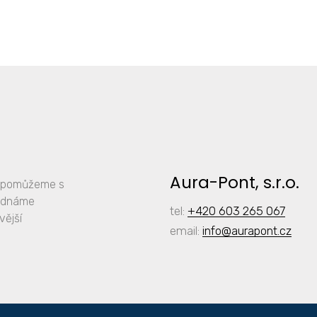
Aura-Pont, s.r.o.
y, pomůžeme s
jednáme
tel:
+420 603 265 067
vější
email:
info
@aurapont.cz