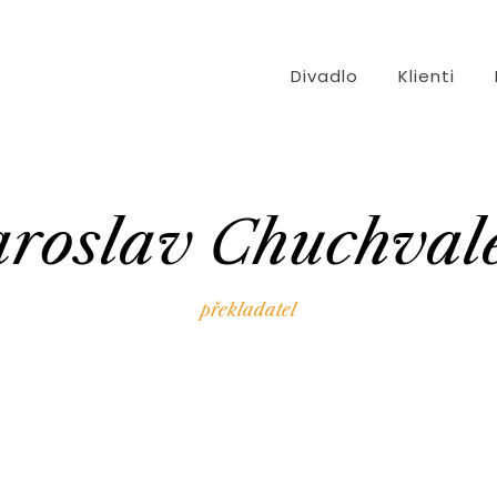
Divadlo
Klienti
aroslav Chuchval
překladatel