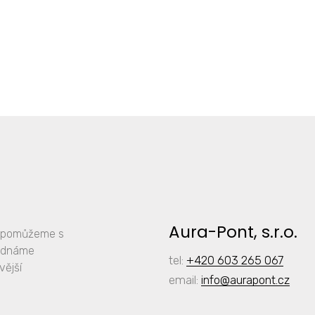
Aura-Pont, s.r.o.
y, pomůžeme s
jednáme
tel:
+420 603 265 067
vější
email:
info
@aurapont.cz