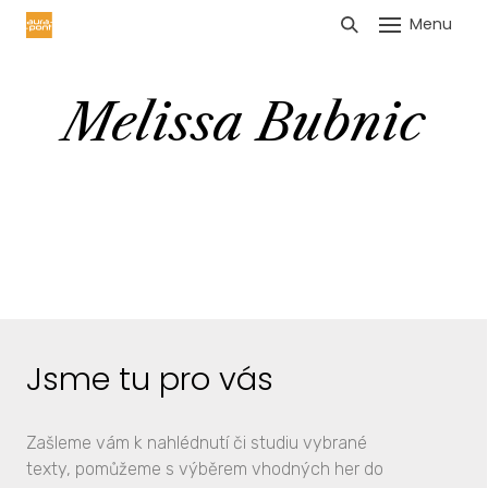
Menu
HLÁŠENÍ TRŽEB
Melissa Bubnic
Jsme tu pro vás
Zašleme vám k nahlédnutí či studiu vybrané
texty, pomůžeme s výběrem vhodných her do