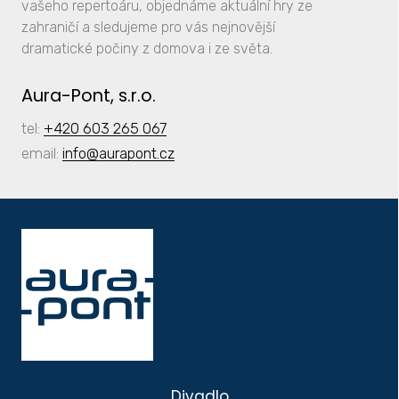
vašeho repertoáru, objednáme aktuální hry ze
zahraničí a sledujeme pro vás nejnovější
dramatické počiny z domova i ze světa.
Aura-Pont, s.r.o.
tel:
+420 603 265 067
email:
info
@aurapont.cz
Divadlo