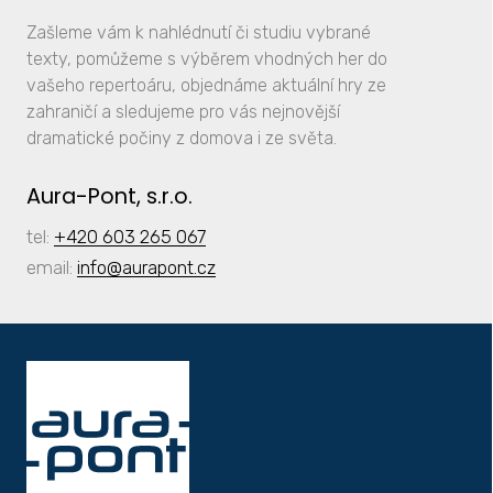
Zašleme vám k nahlédnutí či studiu vybrané
texty, pomůžeme s výběrem vhodných her do
vašeho repertoáru, objednáme aktuální hry ze
zahraničí a sledujeme pro vás nejnovější
dramatické počiny z domova i ze světa.
Aura-Pont, s.r.o.
tel:
+420 603 265 067
email:
info
@aurapont.cz