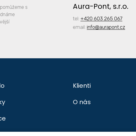
Aura-Pont, s.r.o.
y, pomůžeme s
jednáme
tel:
+420 603 265 067
vější
email:
info
@aurapont.cz
lo
Klienti
ky
O nás
ce