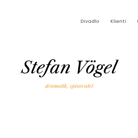
Divadlo
Klienti
Stefan Vögel
dramatik
,
spisovatel