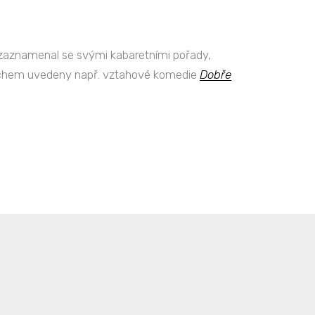
hy zaznamenal se svými kabaretními pořady,
spěchem uvedeny např. vztahové komedie
Dobře