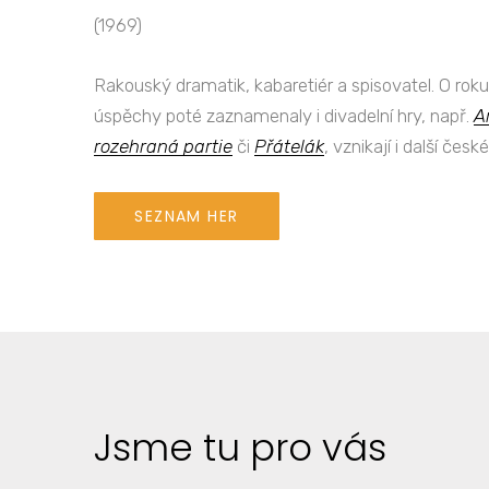
(1969)
Rakouský dramatik, kabaretiér a spisovatel. O rok
úspěchy poté zaznamenaly i divadelní hry, např.
A
rozehraná partie
či
Přátelák
, vznikají i další česk
SEZNAM HER
Jsme tu pro vás