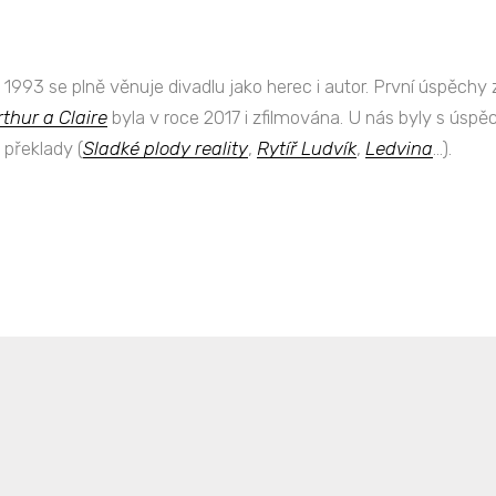
u 1993 se plně věnuje divadlu jako herec i autor. První úspěc
rthur a Claire
byla v roce 2017 i zfilmována. U nás byly s ú
é překlady (
Sladké plody reality
,
Rytíř Ludvík
,
Ledvina
...).