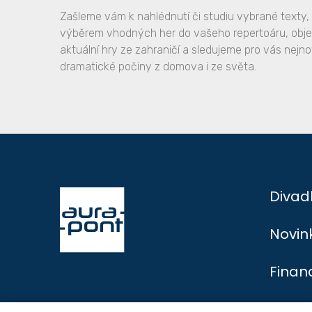
Zašleme vám k nahlédnutí či studiu vybrané text
výběrem vhodných her do vašeho repertoáru, ob
aktuální hry ze zahraničí a sledujeme pro vás nejno
dramatické počiny z domova i ze světa.
Divad
Novin
Finan