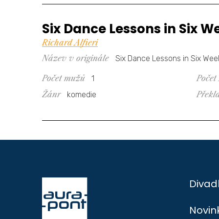
Six Dance Lessons in Six W
Richard Alfieri
Název v originále
Six Dance Lessons in Six Wee
Počet mužů
Počet
1
Žánr
Překl
komedie
Divad
Novin