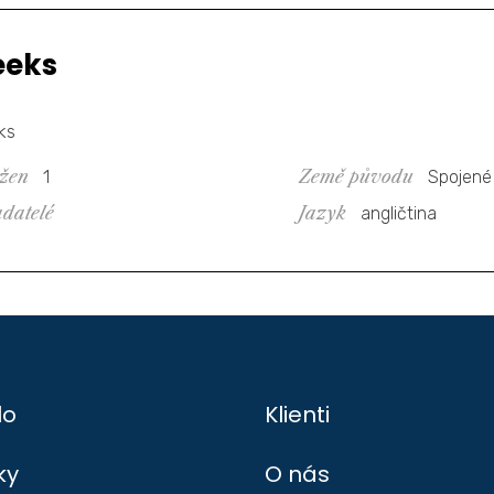
eeks
ks
 žen
Země původu
1
Spojené
adatelé
Jazyk
angličtina
lo
Klienti
ky
O nás