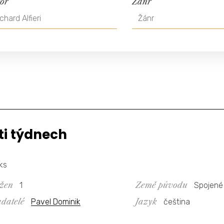
or
Žánr
Žánr
ti týdnech
ks
 žen
Země původu
1
Spojené
adatelé
Jazyk
Pavel Dominik
čeština