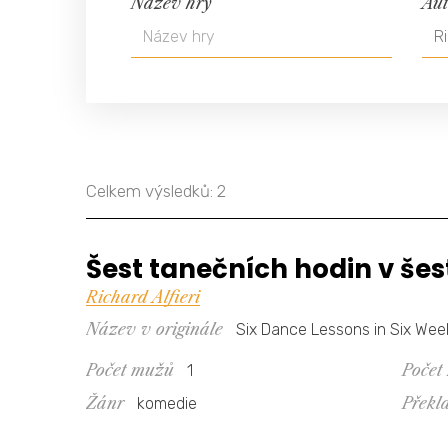
Název hry
Aut
Celkem výsledků: 2
Šest tanečních hodin v šes
Richard Alfieri
Název v originále
Six Dance Lessons in Six Wee
Počet mužů
Počet
1
Žánr
Překl
komedie