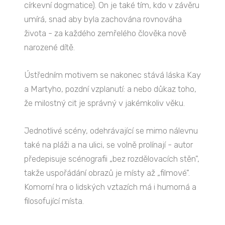
církevní dogmatice). On je také tím, kdo v závěru
umírá, snad aby byla zachována rovnováha
života - za každého zemřelého člověka nově
narozené dítě.
Ústředním motivem se nakonec stává láska Kay
a Martyho, pozdní vzplanutí: a nebo důkaz toho,
že milostný cit je správný v jakémkoliv věku.
Jednotlivé scény, odehrávající se mimo nálevnu
také na pláži a na ulici, se volně prolínají - autor
předepisuje scénografii „bez rozdělovacích stěn",
takže uspořádání obrazů je místy až „filmové".
Komorní hra o lidských vztazích má i humorná a
filosofující místa.