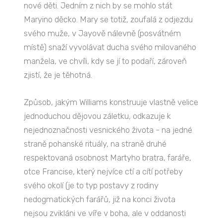
nové děti. Jedním z nich by se mohlo stát
Maryino děcko. Mary se totiž, zoufalá z odjezdu
svého muže, v Jayově nálevně (posvátném
místě) snaží vyvolávat ducha svého milovaného
manžela, ve chvíli, kdy se jí to podaří, zároveň
zjistí, že je těhotná.
Způsob, jakým Williams konstruuje vlastně velice
jednoduchou dějovou záletku, odkazuje k
nejednoznačnosti vesnického života - na jedné
straně pohanské rituály, na straně druhé
respektovaná osobnost Martyho bratra, faráře,
otce Francise, který nejvíce ctí a cítí potřeby
svého okolí (je to typ postavy z rodiny
nedogmatických farářů, již na konci života
nejsou zvikláni ve víře v boha, ale v oddanosti