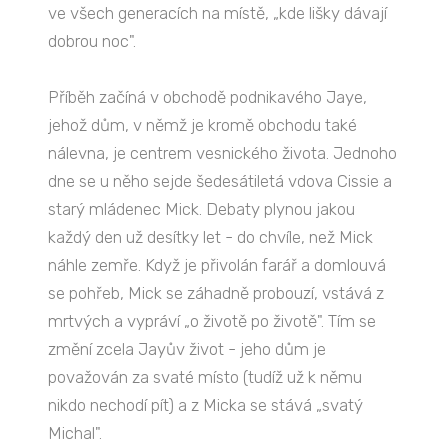
ve všech generacích na místě, „kde lišky dávají
dobrou noc".
Příběh začíná v obchodě podnikavého Jaye,
jehož dům, v němž je kromě obchodu také
nálevna, je centrem vesnického života. Jednoho
dne se u něho sejde šedesátiletá vdova Cissie a
starý mládenec Mick. Debaty plynou jakou
každý den už desítky let - do chvíle, než Mick
náhle zemře. Když je přivolán farář a domlouvá
se pohřeb, Mick se záhadně probouzí, vstává z
mrtvých a vypráví „o životě po životě". Tím se
změní zcela Jayův život - jeho dům je
považován za svaté místo (tudíž už k němu
nikdo nechodí pít) a z Micka se stává „svatý
Michal".