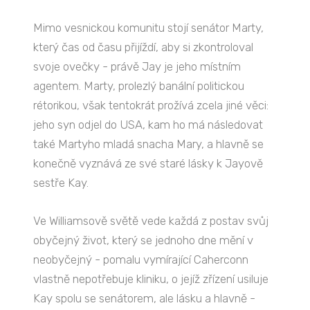
Mimo vesnickou komunitu stojí senátor Marty,
který čas od času přijíždí, aby si zkontroloval
svoje ovečky - právě Jay je jeho místním
agentem. Marty, prolezlý banální politickou
rétorikou, však tentokrát prožívá zcela jiné věci:
jeho syn odjel do USA, kam ho má následovat
také Martyho mladá snacha Mary, a hlavně se
konečně vyznává ze své staré lásky k Jayově
sestře Kay.
Ve Williamsově světě vede každá z postav svůj
obyčejný život, který se jednoho dne mění v
neobyčejný - pomalu vymírající Caherconn
vlastně nepotřebuje kliniku, o jejíž zřízení usiluje
Kay spolu se senátorem, ale lásku a hlavně -