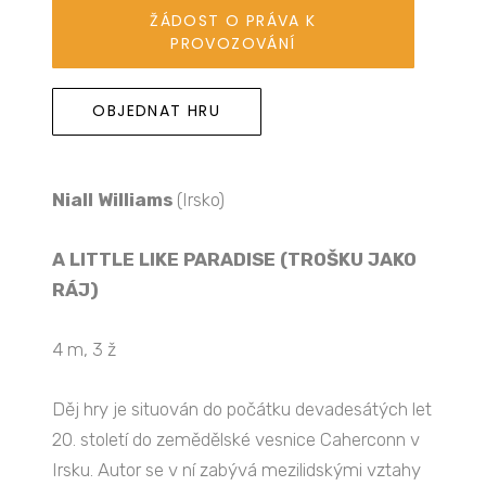
ŽÁDOST O PRÁVA K
PROVOZOVÁNÍ
OBJEDNAT HRU
Niall Williams
(Irsko)
A LITTLE LIKE PARADISE (TROŠKU JAKO
RÁJ)
4 m, 3 ž
Děj hry je situován do počátku devadesátých let
20. století do zemědělské vesnice Caherconn v
Irsku. Autor se v ní zabývá mezilidskými vztahy