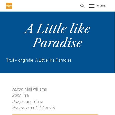
Menu
HLÁŠENÍ TRŽEB
A Little like
Paradise
Titul v originále: A Little like Paradise
Autor:
Niall Williams
Žánr:
hra
Jazyk:
angličtina
Postavy:
muži 4 ženy 3