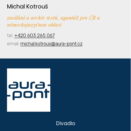
Michal Kotrouš
zasílání a archiv textů, agantáž pro ČR a
německojazyčnou oblast
tel:
+420 603 265 067
email:
michal.kotrous@aura-pont.cz
Divadlo