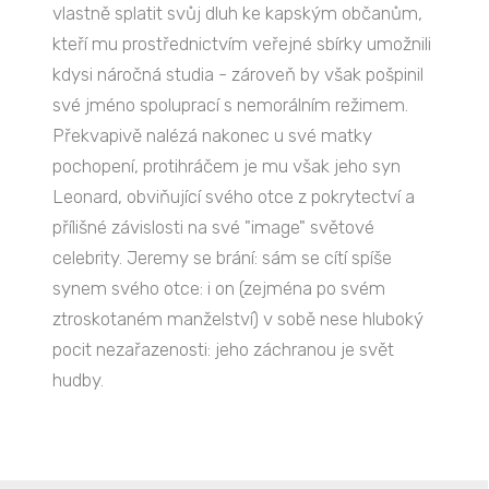
vlastně splatit svůj dluh ke kapským občanům,
kteří mu prostřednictvím veřejné sbírky umožnili
kdysi náročná studia - zároveň by však pošpinil
své jméno spoluprací s nemorálním režimem.
Překvapivě nalézá nakonec u své matky
pochopení, protihráčem je mu však jeho syn
Leonard, obviňující svého otce z pokrytectví a
přílišné závislosti na své "image" světové
celebrity. Jeremy se brání: sám se cítí spíše
synem svého otce: i on (zejména po svém
ztroskotaném manželství) v sobě nese hluboký
pocit nezařazenosti: jeho záchranou je svět
hudby.