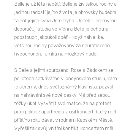
Belle je už léta napětí; Belle je živitelkou rodiny a
jedinou radostí jejího života je obrovský hudební
talent jejich syna Jeremyho. Učitelé Jeremymu
doporučují studia ve Vídni a Belle je ochotna
podstoupit jakoukoli oběť - když náhle Ike,
většinou rodiny považovaný za neurotického
hypochondra, umírá na mozkový nádor...
S Belle a jejími sourozenci Rose a Zadokem se
po letech setkáváme v londýnském studiu, kam
je Jeremy, dnes světoznámý klavírista, pozval
na nahrávání své nové desky. Má před sebou
těžký úkol: vysvětlit své matce, že na protest
proti politice apartheidu zrušil koncert, který měl
příštího roku dávat v rodném Kapském Městě.
Vyřešil tak svůj vnitřní konflikt: koncertem měl