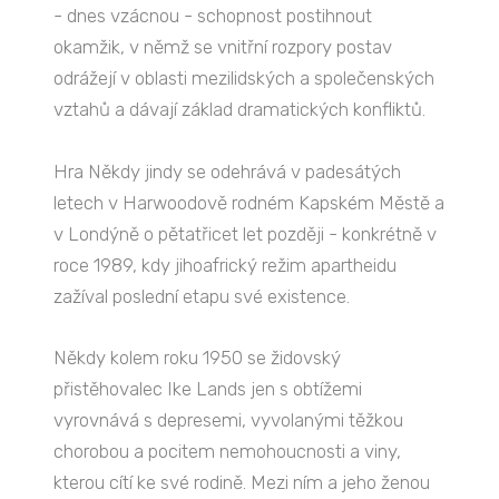
- dnes vzácnou - schopnost postihnout
okamžik, v němž se vnitřní rozpory postav
odrážejí v oblasti mezilidských a společenských
vztahů a dávají základ dramatických konfliktů.
Hra Někdy jindy se odehrává v padesátých
letech v Harwoodově rodném Kapském Městě a
v Londýně o pětatřicet let později - konkrétně v
roce 1989, kdy jihoafrický režim apartheidu
zažíval poslední etapu své existence.
Někdy kolem roku 1950 se židovský
přistěhovalec Ike Lands jen s obtížemi
vyrovnává s depresemi, vyvolanými těžkou
chorobou a pocitem nemohoucnosti a viny,
kterou cítí ke své rodině. Mezi ním a jeho ženou