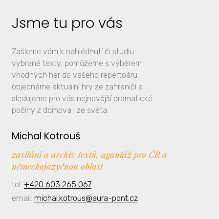
Jsme tu pro vás
Zašleme vám k nahlédnutí či studiu
vybrané texty, pomůžeme s výběrem
vhodných her do vašeho repertoáru,
objednáme aktuální hry ze zahraničí a
sledujeme pro vás nejnovější dramatické
počiny z domova i ze světa.
Michal Kotrouš
zasílání a archiv textů, agantáž pro ČR a
německojazyčnou oblast
tel:
+420 603 265 067
email:
michal.kotrous@aura-pont.cz