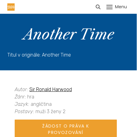
Menu
HLÁŠENÍ TRŽEB
Another Time
Titul v originále: Another Time
Autor:
Sir Ronald Harwood
Žánr:
hra
Jazyk:
angličtina
Postavy:
muži 3 ženy 2
ŽÁDOST O PRÁVA K
PROVOZOVÁNÍ