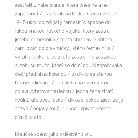
sestřelit z nebe slunce, které dnes ne a ne
zapadnout / jistá stříbrná lžička, kterou v roce
1945 ukryl do zdi jistý řemeslník, spadne do
rukou vnukovi ruského vojáka, který zastřelil
jistého řemeslníka / tento chlapec je přitom
zamilován do pravnučky jistého řemeslníka /
vytáhlá dívka, alias žirafa zastřelí na zastávce
autobusu muže, který se do ní po uši zamiloval a
klečí před ní na kolenou / tři dívky se stanou
třemi sudičkami / jiná dívka na svém rameni
objeví vytetovanou lebku / jedna žena ztratí
kvůli žirafě svou lásku / dívka s lebkou zjistí, že je
mrtvá / nějaký muž je nucen zpívat pitomé
písničky atd...
Kratičké scény jako z děsivého snu.