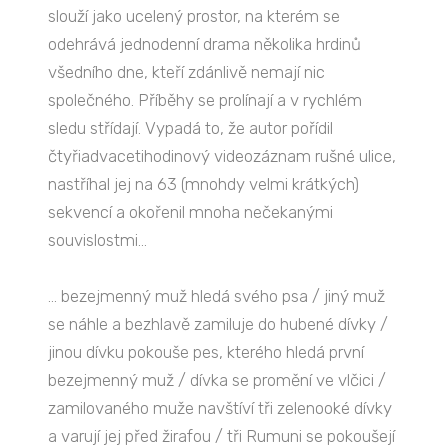
slouží jako ucelený prostor, na kterém se
odehrává jednodenní drama několika hrdinů
všedního dne, kteří zdánlivě nemají nic
společného. Příběhy se prolínají a v rychlém
sledu střídají. Vypadá to, že autor pořídil
čtyřiadvacetihodinový videozáznam rušné ulice,
nastříhal jej na 63 (mnohdy velmi krátkých)
sekvencí a okořenil mnoha nečekanými
souvislostmi...
... bezejmenný muž hledá svého psa / jiný muž
se náhle a bezhlavě zamiluje do hubené dívky /
jinou dívku pokouše pes, kterého hledá první
bezejmenný muž / dívka se promění ve vlčici /
zamilovaného muže navštíví tři zelenooké dívky
a varují jej před žirafou / tři Rumuni se pokoušejí