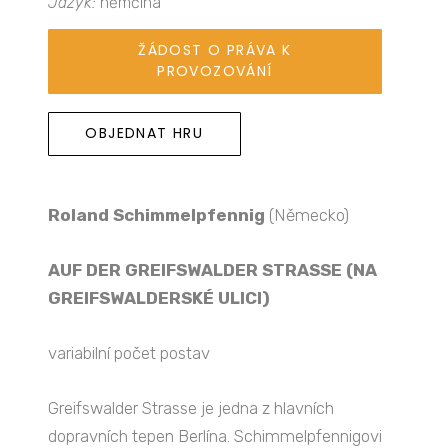
Jazyk:
němčina
ŽÁDOST O PRÁVA K
PROVOZOVÁNÍ
OBJEDNAT HRU
Roland Schimmelpfennig
(Německo)
AUF DER GREIFSWALDER STRASSE (NA
GREIFSWALDERSKÉ ULICI)
variabilní počet postav
Greifswalder Strasse je jedna z hlavních
dopravních tepen Berlína. Schimmelpfennigovi