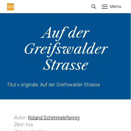
Menu
HLÁŠENÍ TRŽEB
Auf der
Greifswalder
Strasse
Titul v originále: Auf der Greifswalder Strasse
Autor:
Roland Schimmelpfennig
Žánr:
hra