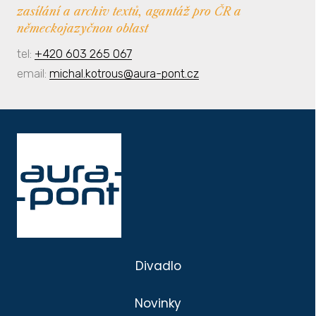
zasílání a archiv textů, agantáž pro ČR a
německojazyčnou oblast
tel:
+420 603 265 067
email:
michal.kotrous@aura-pont.cz
Divadlo
Novinky