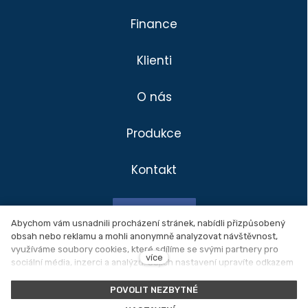
Finance
Klienti
O nás
Produkce
Kontakt
Divadlo
Klienti
Facebook
Produkce
Abychom vám usnadnili procházení stránek, nabídli přizpůsobený
obsah nebo reklamu a mohli anonymně analyzovat návštěvnost,
Novinky
využíváme soubory cookies, které sdílíme se svými partnery pro
Ochrana osobních údajů
více
sociální média, inzerci a analýzu. Jejich nastavení upravíte odkazem
O nás
"Nastavení cookies" a kdykoliv jej můžete změnit v patičce webu.
Nastavení cookies
Podrobnější informace najdete v našich
Zásadách ochrany osobních
POVOLIT NEZBYTNÉ
údajů
a používání souborů cookies. Souhlasíte s používáním
Kontakt