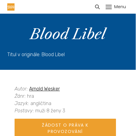
Menu
HLÁŠENÍ TRŽEB
Blood Libel
Titul v originále: Blood Libel
Autor:
Arnold Wesker
Žánr:
hra
Jazyk:
angličtina
Postavy:
muži 8 ženy 3
ŽÁDOST O PRÁVA K
PROVOZOVÁNÍ