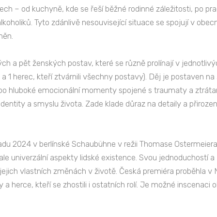
h – od kuchyně, kde se řeší běžné rodinné záležitosti, po pra
holiků. Tyto zdánlivě nesouvisející situace se spojují v obecně
měn.
h a pět ženských postav, které se různě prolínají v jednotli
a 1 herec, kteří ztvárnili všechny postavy). Děj je postaven na
ž po hluboké emocionální momenty spojené s traumaty a ztráta
identity a smyslu života. Zade klade důraz na detaily a přiroze
adu 2024 v berlínské Schaubühne v režii Thomase Ostermeiera 
ale univerzální aspekty lidské existence. Svou jednoduchostí a 
jejich vlastních změnách v životě. Česká premiéra proběhla v
 a herce, kteří se zhostili i ostatních rolí. Je možné inscenac