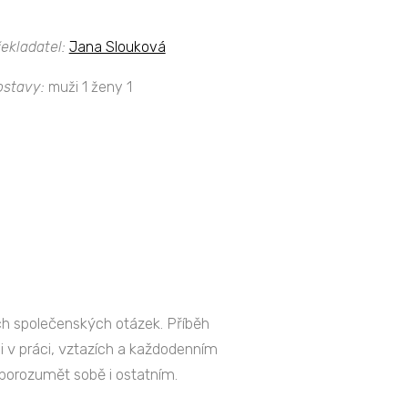
ekladatel:
Jana Slouková
ostavy:
muži 1 ženy 1
ích společenských otázek. Příběh
ami v práci, vztazích a každodenním
hy porozumět sobě i ostatním.