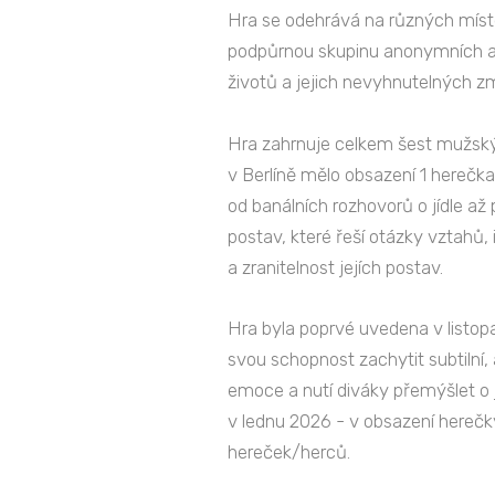
Hra se odehrává na různých místec
podpůrnou skupinu anonymních alko
životů a jejich nevyhnutelných z
Hra zahrnuje celkem šest mužskýc
v Berlíně mělo obsazení 1 herečka 
od banálních rozhovorů o jídle a
postav, které řeší otázky vztahů, 
a zranitelnost jejích postav.
Hra byla poprvé uvedena v listop
svou schopnost zachytit subtilní, 
emoce a nutí diváky přemýšlet o 
v lednu 2026 - v obsazení herečky
hereček/herců.