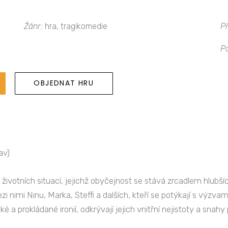
Žánr:
hra, tragikomedie
Př
P
OBJEDNAT HRU
av)
životních situací, jejichž obyčejnost se stává zrcadlem hlubš
zi nimi Ninu, Marka, Steffi a dalších, kteří se potýkají s výzv
cké a prokládané ironií, odkrývají jejich vnitřní nejistoty a sna