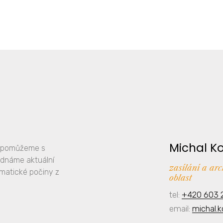
Michal K
y, pomůžeme s
ednáme aktuální
zasílání a ar
amatické počiny z
oblast
tel:
+420 603 
email:
michal.