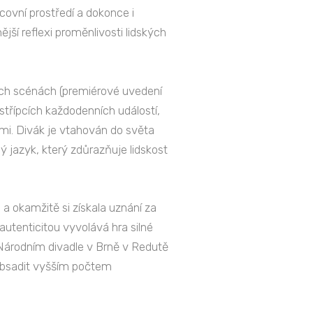
covní prostředí a dokonce i
jší reflexi proměnlivosti lidských
vých scénách (premiérové uvedení
 střípcích každodenních událostí,
mi. Divák je vtahován do světa
ný jazyk, který zdůrazňuje lidskost
a okamžitě si získala uznání za
autenticitou vyvolává hra silné
 Národním divadle v Brně v Redutě
i obsadit vyšším počtem