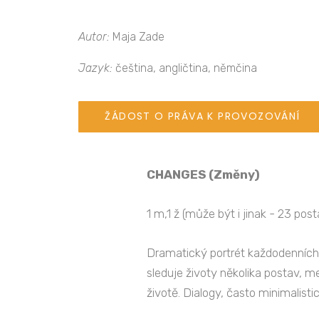
Autor:
Maja Zade
Jazyk:
čeština, angličtina, němčina
ŽÁDOST O PRÁVA K PROVOZOVÁNÍ
CHANGES (Změny)
1 m,1 ž (může být i jinak - 23 post
Dramatický portrét každodenních 
sleduje životy několika postav, me
životě. Dialogy, často minimalisti