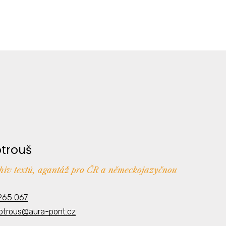
otrouš
chiv textů, agantáž pro ČR a německojazyčnou
265 067
kotrous@aura-pont.cz