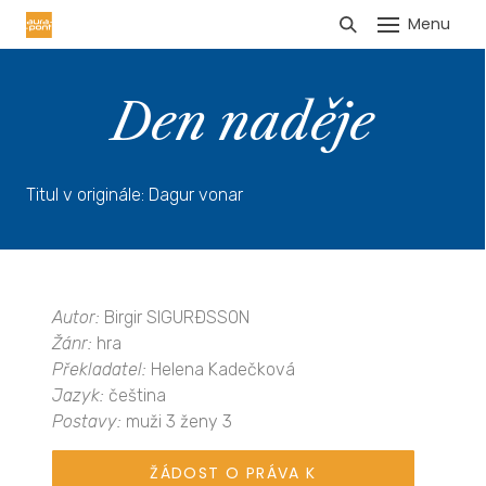
Menu
HLÁŠENÍ TRŽEB
Den naděje
Titul v originále: Dagur vonar
Autor:
Birgir SIGURÐSSON
Žánr:
hra
Překladatel:
Helena Kadečková
Jazyk:
čeština
Postavy:
muži 3 ženy 3
ŽÁDOST O PRÁVA K