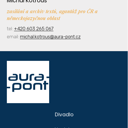
Michal Kotrouš
zasílání a archiv textů, agantáž pro ČR a
německojazyčnou oblast
tel:
+420 603 265 067
email:
michal.kotrous@aura-pont.cz
Divadlo