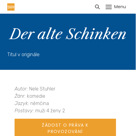
Menu
HLÁŠENÍ TRŽEB
Der alte Schinken
Titul v originále:
Autor:
Nele Stuhler
Žánr:
komedie
Jazyk:
němčina
Postavy:
muži 4 ženy 2
ŽÁDOST O PRÁVA K
PROVOZOVÁNÍ