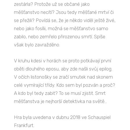
zestárla? Protože už se občané jako
měšťanstvo necítí? Jsou tedy měšťané mrtví či
se přežili? Povídá se, že je někdo viděl ještě živé,
nebo jako fosílii, možná se měšťanstvo samo
zabilo, nebo zemřelo přirozenou smrtí. Spíše
však bylo zavražděno.
V kruhu kdesi v horách se proto potkávají první
oběti dlouhého eposu, aby zde našli svůj epilog.
V očích listonošky se zračí smutek nad skonem
celé vymírající třídy. Kdo sem byl pozván a proč?
A kdo byl tedy zabit? To se musí zjistit. Smrt
měšťanstva je nejhorší detektivka na světě…
Hra byla uvedena v dubnu 2018 ve Schauspiel
Frankfurt.