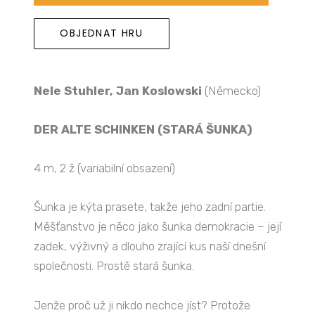
OBJEDNAT HRU
Nele Stuhler, Jan Koslowski
(Německo)
DER ALTE SCHINKEN (STARÁ ŠUNKA)
4 m, 2 ž (variabilní obsazení)
Šunka je kýta prasete, takže jeho zadní partie.
Měšťanstvo je něco jako šunka demokracie – její
zadek, výživný a dlouho zrající kus naší dnešní
společnosti. Prostě stará šunka.
Jenže proč už ji nikdo nechce jíst? Protože