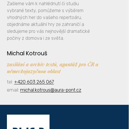
Zašleme vám k nahlédnutí či studiu
vybrané texty, pomůžeme s výběrem
vhodných her do vašeho repertoáru,
objednáme aktuální hry ze zahraničí a
sledujeme pro vás nejnovější dramatické
počiny z domova i ze světa.
Michal Kotrouš
zasílání a archiv textů, agantáž pro ČR a
německojazyčnou oblast
tel:
+420 603 265 067
email:
michal.kotrous@aura-pont.cz