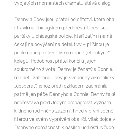
vypjatých momentech dramatu stává dialog.
Denny a Joey jsou přáteli od dětství, které oba
strávili na chicagském předměstí. Dnes jsou
parťáky u chicagské policie, kteří zatím marně
čekají na povýšení na detektivy – příčinou je
podle obou pozitivní diskriminace „etnických“
kolegů. Podobnost přátel končí u jejich
soukromého života: Denny je ženatý s Connie,
má děti, zatímco Joey je svobodný alkoholický
„desperát“, jehož před rozkladem zachránila
patrně jen péče Dennyho a Connie. Denny také
nepřestává před Joeym propagovat význam
klidného rodinného zázemí, hned v první scéně,
kterou ve svém vyprávění oba líčí, však dojde v
Dennyho domácnosti k násilné události. Někdo