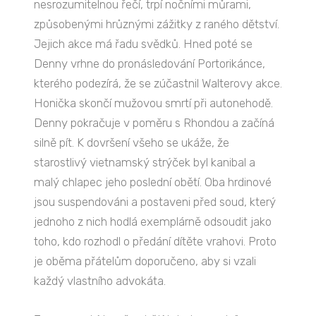
nesrozumitelnou řečí, trpí nočními můrami,
způsobenými hrůznými zážitky z raného dětství.
Jejich akce má řadu svědků. Hned poté se
Denny vrhne do pronásledování Portorikánce,
kterého podezírá, že se zúčastnil Walterovy akce.
Honička skončí mužovou smrtí při autonehodě.
Denny pokračuje v poměru s Rhondou a začíná
silně pít. K dovršení všeho se ukáže, že
starostlivý vietnamský strýček byl kanibal a
malý chlapec jeho poslední obětí. Oba hrdinové
jsou suspendováni a postaveni před soud, který
jednoho z nich hodlá exemplárně odsoudit jako
toho, kdo rozhodl o předání dítěte vrahovi. Proto
je oběma přátelům doporučeno, aby si vzali
každý vlastního advokáta.