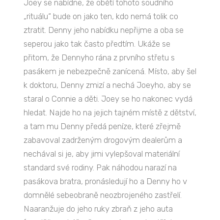
Joey se nabídne, že obětí tohoto soudního
„rituálu“ bude on jako ten, kdo nemá tolik co
ztratit. Denny jeho nabídku nepřijme a oba se
seperou jako tak často předtím. Ukáže se
přitom, že Dennyho rána z prvního střetu s
pasákem je nebezpečně zanícená. Místo, aby šel
k doktoru, Denny zmizí a nechá Joeyho, aby se
staral o Connie a děti. Joey se ho nakonec vydá
hledat. Najde ho na jejich tajném místě z dětství,
a tam mu Denny předá peníze, které zřejmě
zabavoval zadrženým drogovým dealerům a
nechával si je, aby jimi vylepšoval materiální
standard své rodiny. Pak náhodou narazí na
pasákova bratra, pronásledují ho a Denny ho v
domnělé sebeobraně neozbrojeného zastřelí.
Naaranžuje do jeho ruky zbraň z jeho auta