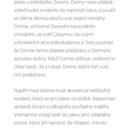
posilu u klidnějšího Joeyho. Denny navíc přebírá
vyšetřování incidentu do vlastních rukou a pouští
se dál na šikmou plochu své osobní vendety.
Connie, otřesená Dennyho iracionálním
chováním, se svěří Joeymu i se svými
výhradami k jeho individualismu a Joey pochopí,
že Connie nemá zdaleka představu o Dennyho
způsobu obživy. Když Connie utěšuje, uvědomí si
Joey navíc, že ji miluje. Denny začne být vůči
nim podezíravý.
Napětí mezi oběma muži akceleruje nešťastný
incident, který se jim stane ve službě: Nepochopí
správně situaci a utíkajícího zoufalého malého
Vietnamce vydají zpět do rukou jeho údajného
strýce, který jim namluví, že chlapec, mluvící