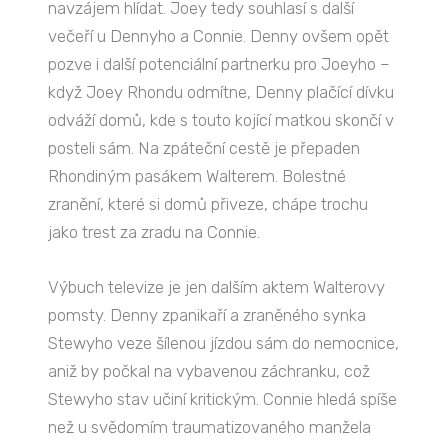
navzájem hlídat. Joey tedy souhlasí s další
večeří u Dennyho a Connie. Denny ovšem opět
pozve i další potenciální partnerku pro Joeyho –
když Joey Rhondu odmítne, Denny plačící dívku
odváží domů, kde s touto kojící matkou skončí v
posteli sám. Na zpáteční cestě je přepaden
Rhondiným pasákem Walterem. Bolestné
zranění, které si domů přiveze, chápe trochu
jako trest za zradu na Connie.
Výbuch televize je jen dalším aktem Walterovy
pomsty. Denny zpanikaří a zraněného synka
Stewyho veze šílenou jízdou sám do nemocnice,
aniž by počkal na vybavenou záchranku, což
Stewyho stav učiní kritickým. Connie hledá spíše
než u svědomím traumatizovaného manžela