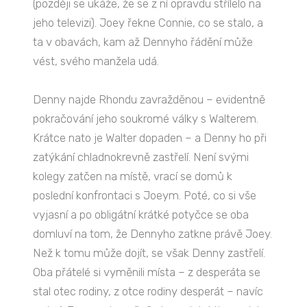
(později se ukáže, že se z ní opravdu střílelo na
jeho televizi). Joey řekne Connie, co se stalo, a
ta v obavách, kam až Dennyho řádění může
vést, svého manžela udá.
Denny najde Rhondu zavražděnou – evidentně
pokračování jeho soukromé války s Walterem.
Krátce nato je Walter dopaden – a Denny ho při
zatýkání chladnokrevně zastřelí. Není svými
kolegy zatčen na místě, vrací se domů k
poslední konfrontaci s Joeym. Poté, co si vše
vyjasní a po obligátní krátké potyčce se oba
domluví na tom, že Dennyho zatkne právě Joey.
Než k tomu může dojít, se však Denny zastřelí.
Oba přátelé si vyměnili místa – z desperáta se
stal otec rodiny, z otce rodiny desperát – navíc