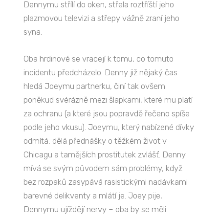
Dennymu střílí do oken, střela roztříští jeho
plazmovou televizi a střepy vážně zraní jeho
syna.
Oba hrdinové se vracejí k tomu, co tomuto
incidentu předcházelo. Denny již nějaký čas
hledá Joeymu partnerku, činí tak ovšem
poněkud svérázně mezi šlapkami, které mu platí
za ochranu (a které jsou popravdě řečeno spíše
podle jeho vkusu). Joeymu, který nabízené dívky
odmítá, dělá přednášky o těžkém život v
Chicagu a tamějších prostitutek zvlášť. Denny
mívá se svým původem sám problémy, když
bez rozpaků zasypává rasistickými nadávkami
barevné delikventy a mlátí je. Joey pije,
Dennymu ujíždějí nervy – oba by se měli