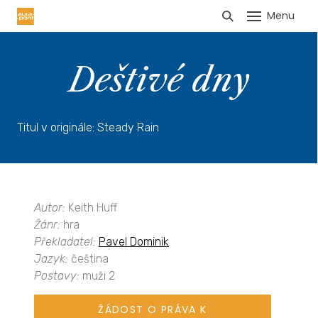
Menu
HLÁŠENÍ TRŽEB
Deštivé dny
Titul v originále: Steady Rain
Autor:
Keith Huff
Žánr:
hra
Překladatel:
Pavel Dominik
Jazyk:
čeština
Postavy:
muži 2
ŽÁDOST O PRÁVA K