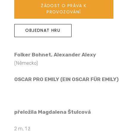
ŽÁDOST O PRÁVA K
PROVOZOVÁNÍ
OBJEDNAT HRU
Folker Bohnet, Alexander Alexy
(Německo)
OSCAR PRO EMILY (
EIN OSCAR FÜR EMILY)
přeložila Magdalena Štulcová
2 m, 1 ž