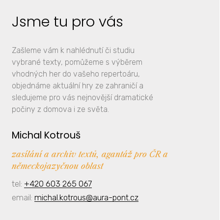
Jsme tu pro vás
Zašleme vám k nahlédnutí či studiu
vybrané texty, pomůžeme s výběrem
vhodných her do vašeho repertoáru,
objednáme aktuální hry ze zahraničí a
sledujeme pro vás nejnovější dramatické
počiny z domova i ze světa.
Michal Kotrouš
zasílání a archiv textů, agantáž pro ČR a
německojazyčnou oblast
tel:
+420 603 265 067
email:
michal.kotrous@aura-pont.cz