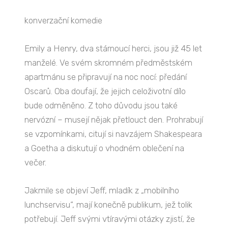
konverzační komedie
Emily a Henry, dva stárnoucí herci, jsou již 45 let
manželé. Ve svém skromném předměstském
apartmánu se připravují na noc nocí: předání
Oscarů. Oba doufají, že jejich celoživotní dílo
bude odměněno. Z toho důvodu jsou také
nervózní – musejí nějak přetlouct den. Prohrabují
se vzpomínkami, citují si navzájem Shakespeara
a Goetha a diskutují o vhodném oblečení na
večer.
Jakmile se objeví Jeff, mladík z „mobilního
lunchservisu“, mají konečně publikum, jež tolik
potřebují. Jeff svými vtíravými otázky zjistí, že