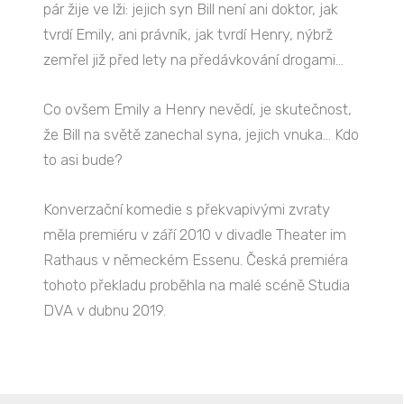
pár žije ve lži: jejich syn Bill není ani doktor, jak
tvrdí Emily, ani právník, jak tvrdí Henry, nýbrž
zemřel již před lety na předávkování drogami...
Co ovšem Emily a Henry nevědí, je skutečnost,
že Bill na světě zanechal syna, jejich vnuka... Kdo
to asi bude?
Konverzační komedie s překvapivými zvraty
měla premiéru v září 2010 v divadle Theater im
Rathaus v německém Essenu. Česká premiéra
tohoto překladu proběhla na malé scéně Studia
DVA v dubnu 2019.