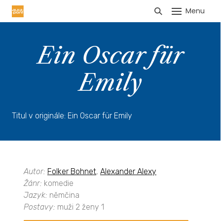
Menu
HLÁŠENÍ TRŽEB
Ein Oscar für
Emily
Titul v originále: Ein Oscar für Emily
Autor:
Folker Bohnet
,
Alexander Alexy
Žánr:
komedie
Jazyk:
němčina
Postavy:
muži 2 ženy 1