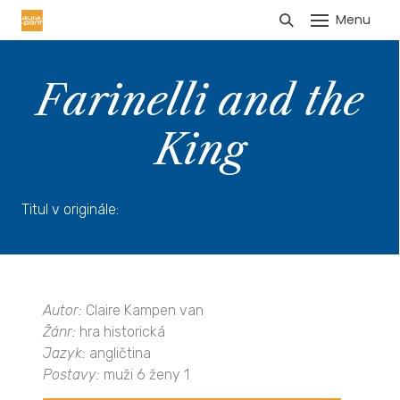
Menu
HLÁŠENÍ TRŽEB
Farinelli and the
King
Titul v originále:
Autor:
Claire Kampen van
Žánr:
hra historická
Jazyk:
angličtina
Postavy:
muži 6 ženy 1