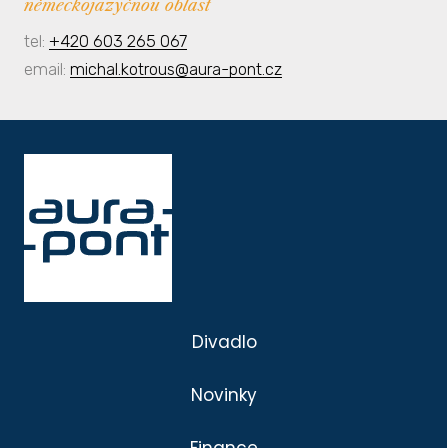
německojazyčnou oblast
tel:
+420 603 265 067
email:
michal.kotrous@aura-pont.cz
Divadlo
Novinky