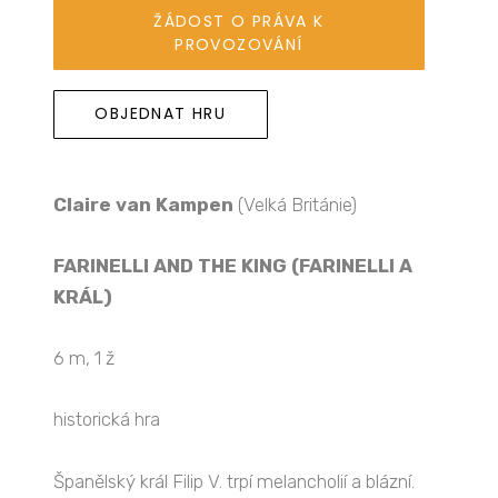
ŽÁDOST O PRÁVA K
PROVOZOVÁNÍ
OBJEDNAT HRU
Claire van Kampen
(Velká Británie)
FARINELLI AND THE KING (FARINELLI A
KRÁL)
6 m, 1 ž
historická hra
Španělský král Filip V. trpí melancholií a blázní.