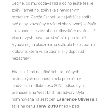
Jediné, co mu dodává klid a co ho ještě těší je
zpěv Farinelliho, zpěváka s nevídaným
rozsahem. Jenže Farinelli je největší celebrita
své doby, zázračný a všemi obdivovaný zpěvák
– rozhodne se zůstat na královském dvoře a již
více nevystupovat před větším publikem?
Vyhoví nejen blouznícímu králi, ale také zoufalé
královně, která ví, že žádné léky doposud
nezabraly?
Hra založená na příbězích skutečných
historických osobností měla premiéru v
londýnském Globe roku 2015, odkud byla
přenesena na West End i Broadway. Byla
nominována na šest cen
Laurence Oliviera
a
také na cenu
Tony 2018
hned v pěti