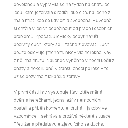
dovolenou a vypravila se na týden na chatu do
lesů, kam jezdívala s rodiči jako dítě, na jedno z
mála míst, kde se kdy cítila svobodná. Původně
si chtěla v lesích odpočinout od práce i osobních
problémů. Zpočátku idylický pobyt naruší
podivný duch, který se jí začne zjevovat. Duch ji
pouze oslovuje jménem, nikdy víc neřekne. Kay
z něj má hrůzu. Nakonec vyběhne v noční košili z
chaty a několik dnů v transu chodí po lese - to
už se dozvíme z lékařské zprávy.
V první části hry vystupuje Kay, ztělesněná
dvěma herečkami: jedna leží v nemocniční
posteli a příběh komentuje, druhá - jakoby ve
vzpomínce - sehrává a prožívá některé situace.
Třetí žena představuje zjevujícího se ducha.