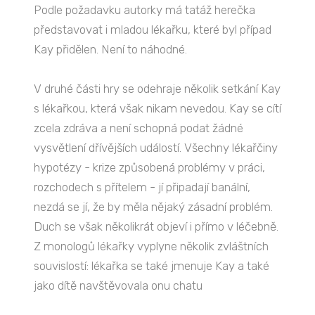
Podle požadavku autorky má tatáž herečka
představovat i mladou lékařku, které byl případ
Kay přidělen. Není to náhodné.
V druhé části hry se odehraje několik setkání Kay
s lékařkou, která však nikam nevedou. Kay se cítí
zcela zdráva a není schopná podat žádné
vysvětlení dřívějších událostí. Všechny lékařčiny
hypotézy - krize způsobená problémy v práci,
rozchodech s přítelem - jí připadají banální,
nezdá se jí, že by měla nějaký zásadní problém.
Duch se však několikrát objeví i přímo v léčebně.
Z monologů lékařky vyplyne několik zvláštních
souvislostí: lékařka se také jmenuje Kay a také
jako dítě navštěvovala onu chatu