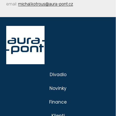
email:
michal.kotrous@aura-pont.cz
Divadlo
Novinky
Finance
Klienti