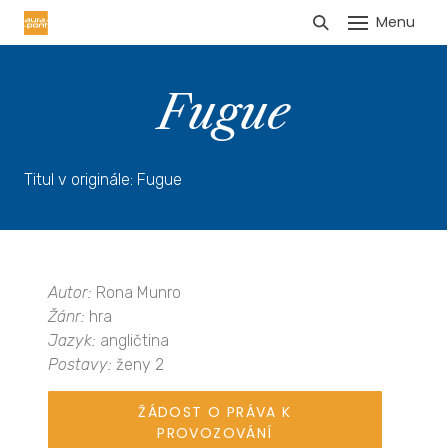
Menu
HLÁŠENÍ TRŽEB
Fugue
Titul v originále: Fugue
Autor:
Rona Munro
Žánr:
hra
Jazyk:
angličtina
Postavy:
ženy 2
ŽÁDOST O PRÁVA K
PROVOZOVÁNÍ