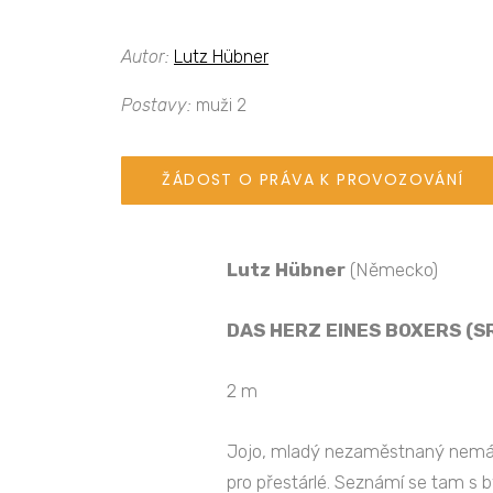
Autor:
Lutz Hübner
Postavy:
muži 2
ŽÁDOST O PRÁVA K PROVOZOVÁNÍ
Lutz Hübner
(Německo)
DAS HERZ EINES BOXERS (
2 m
Jojo, mladý nezaměstnaný nemá a
pro přestárlé. Seznámí se tam s