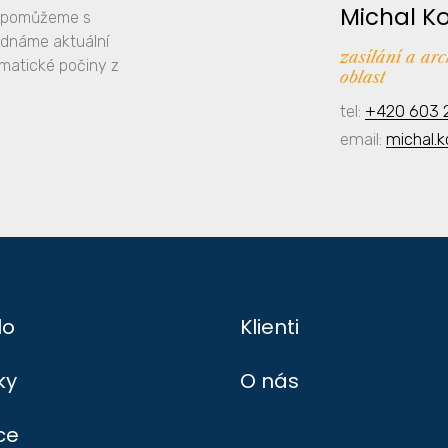
Michal K
y, pomůžeme s
ednáme aktuální
zasílání a ar
amatické počiny z
oblast
tel:
+420 603 
email:
michal.
lo
Klienti
ky
O nás
ce