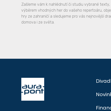
Zašleme vám k nahlédnutí či studiu vybrané text
výběrem vhodných her do vašeho repertoáru, obj
hry ze zahraničí a sledujeme pro vás nejnovější dr
domova i ze světa.
Divad
Novin
Finan