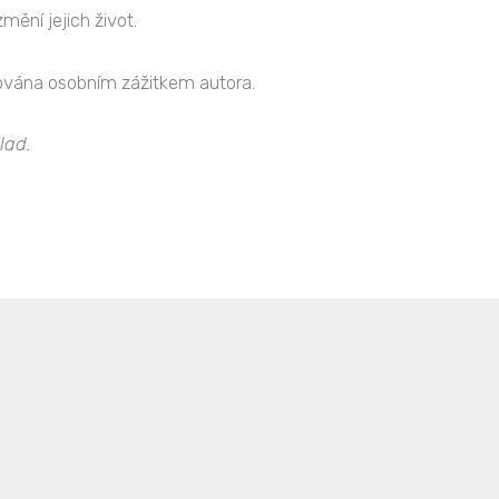
mění jejich život.
ována osobním zážitkem autora.
lad.