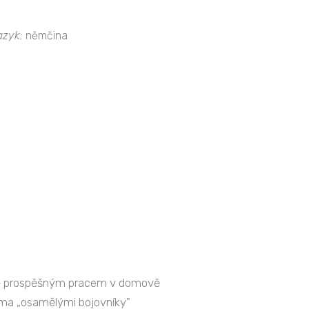
azyk:
němčina
ejně prospěšným pracem v domově
ěma „osamělými bojovníky"