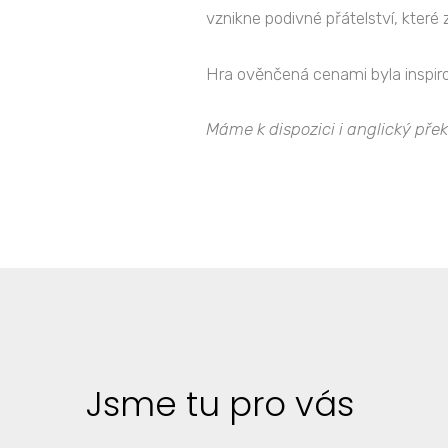
vznikne podivné přátelství, které z
Hra ověnčená cenami byla inspir
Máme k dispozici i anglický přek
Jsme tu pro vás