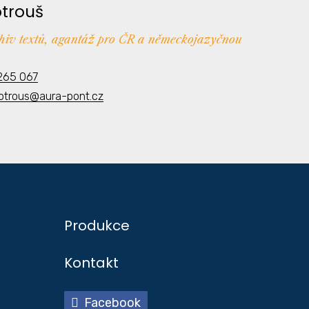
otrouš
chiv textů, agantáž pro ČR a německojazyčnou
265 067
kotrous@aura-pont.cz
Produkce
Kontakt
Facebook