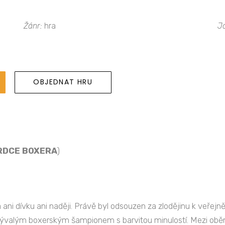
Žánr:
hra
J
OBJEDNAT HRU
SRDCE BOXERA
)
ni dívku ani naději. Právě byl odsouzen za zlodějinu k veř
 bývalým boxerským šampionem s barvitou minulostí. Mezi ob