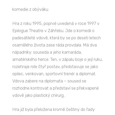
komedie z obýváku
Hra z roku 1995, poprvé uvedená v roce 1997 v
Epilogue Theatre v Záhřebu. Jde o komedii o
padesátileté vdově, která by se po deseti letech
osamělého života zase ráda provdala. Má dva
nápadníky: souseda a jeho kamaráda,
amatérského herce. Ten, v zápalu boje o její ruku,
rozehraje role čtyř postav, představuje se jako
opilec, venkovan, sportovní trenér a diplomat.
Vdova zabere na diplomata – soused se
rozhodne kontrovat a představí se překvapené
vdově jako plastický chirurg...
Hra již byla přeložena kromě češtiny do řady