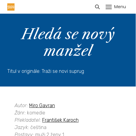
Menu
HLÁŠENÍ TRŽEB
Hledá se nový
manžel
Titul v originále: Traži se novi suprug
Autor:
Miro Gavran
Žánr:
komedie
Překladatel:
František Karoch
Jazyk:
čeština
Postavy:
muži 2 ženy 1