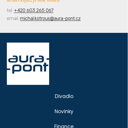
tel:
+420 603 265 067
email:
michal.kotrous@aura-pont.cz
Divadlo
Novinky
Finance