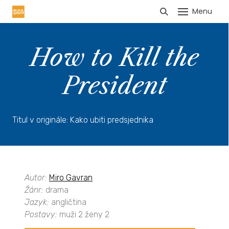
Menu
HLÁŠENÍ TRŽEB
How to Kill the
President
Titul v originále: Kako ubiti predsjednika
Autor:
Miro Gavran
Žánr:
drama
Jazyk:
angličtina
Postavy:
muži 2 ženy 2