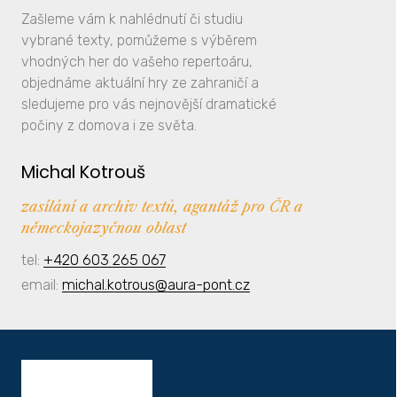
Zašleme vám k nahlédnutí či studiu
vybrané texty, pomůžeme s výběrem
vhodných her do vašeho repertoáru,
objednáme aktuální hry ze zahraničí a
sledujeme pro vás nejnovější dramatické
počiny z domova i ze světa.
Michal Kotrouš
zasílání a archiv textů, agantáž pro ČR a
německojazyčnou oblast
tel:
+420 603 265 067
email:
michal.kotrous@aura-pont.cz