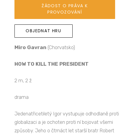
ŽÁDOST O PRÁVA K
PROVOZOVÁNÍ
OBJEDNAT HRU
Miro Gavran
(Chorvatsko)
HOW TO KILL THE PRESIDENT
2 m, 2 ž
drama
Jedenatřicetiletý Igor vystupuje odhodlaně proti
globalizaci a je ochoten proti ní bojovat všemi
způsoby. Jeho o čtrnáct let starší bratr Robert