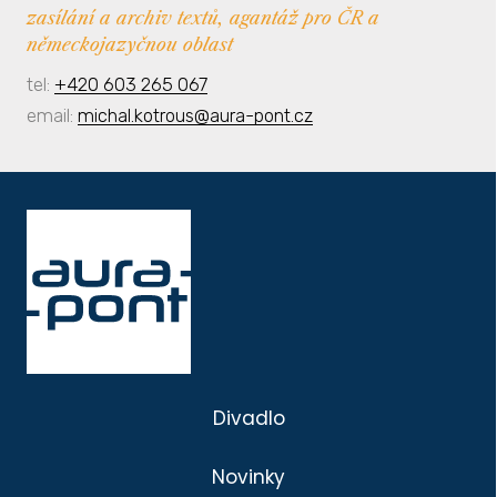
zasílání a archiv textů, agantáž pro ČR a
německojazyčnou oblast
tel:
+420 603 265 067
email:
michal.kotrous@aura-pont.cz
Divadlo
Novinky