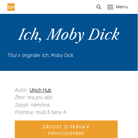
Menu
HLÁŠENÍ TRŽEB
Ich, Moby Dick
Titul v originále: Ich, Moby Dick
Autor:
Ulrich Hub
Žánr:
hra pro děti
Jazyk:
němčina
Postavy:
muži 3 ženy 4
ŽÁDOST O PRÁVA K
PROVOZOVÁNÍ