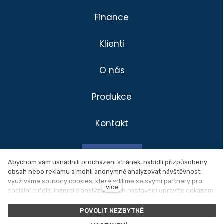
Finance
Klienti
O nás
Produkce
Kontakt
Divadlo
Klienti
Facebook
Produkce
Abychom vám usnadnili procházení stránek, nabídli přizpůsobený
obsah nebo reklamu a mohli anonymně analyzovat návštěvnost,
Novinky
využíváme soubory cookies, které sdílíme se svými partnery pro
Ochrana osobních údajů
více
sociální média, inzerci a analýzu. Jejich nastavení upravíte odkazem
O nás
"Nastavení cookies" a kdykoliv jej můžete změnit v patičce webu.
Nastavení cookies
Podrobnější informace najdete v našich
Zásadách ochrany osobních
POVOLIT NEZBYTNÉ
údajů
a používání souborů cookies. Souhlasíte s používáním
Kontakt