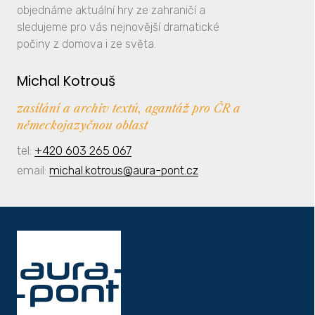
objednáme aktuální hry ze zahraničí a
sledujeme pro vás nejnovější dramatické
počiny z domova i ze světa.
Michal Kotrouš
zasílání a archiv textů, agantáž pro ČR a
německojazyčnou oblast
tel:
+420 603 265 067
email:
michal.kotrous@aura-pont.cz