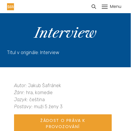
Menu
HLÁŠENÍ TRŽEB
Interview
Titul v originále: Interview
Autor:
Jakub Šafránek
Žánr:
hra, komedie
Jazyk:
čeština
Postavy:
muži 5 ženy 3
ŽÁDOST O PRÁVA K
PROVOZOVÁNÍ