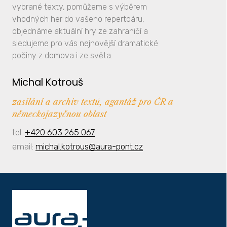
vybrané texty, pomůžeme s výběrem
vhodných her do vašeho repertoáru,
objednáme aktuální hry ze zahraničí a
sledujeme pro vás nejnovější dramatické
počiny z domova i ze světa.
Michal Kotrouš
zasílání a archiv textů, agantáž pro ČR a
německojazyčnou oblast
tel:
+420 603 265 067
email:
michal.kotrous@aura-pont.cz