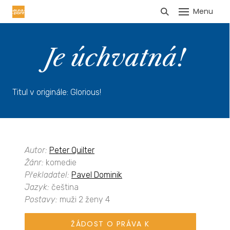
Menu
HLÁŠENÍ TRŽEB
Je úchvatná!
Titul v originále: Glorious!
Autor:
Peter Quilter
Žánr:
komedie
Překladatel:
Pavel Dominik
Jazyk:
čeština
Postavy:
muži 2 ženy 4
ŽÁDOST O PRÁVA K