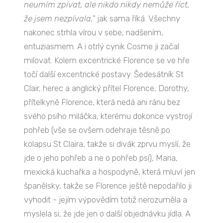
neumím zpívat, ale nikdo nikdy nemůže říct,
že jsem nezpívala,"
jak sama říká. Všechny
nakonec strhla vírou v sebe, nadšením,
entuziasmem. A i otrlý cynik Cosme ji začal
milovat. Kolem excentrické Florence se ve hře
točí další excentrické postavy. Šedesátník St
Clair, herec a anglický přítel Florence, Dorothy,
přítelkyně Florence, která nedá ani ránu bez
svého psího miláčka, kterému dokonce vystrojí
pohřeb (vše se ovšem odehraje těsně po
kolapsu St Claira, takže si divák zprvu myslí, že
jde o jeho pohřeb a ne o pohřeb psí), Maria,
mexická kuchařka a hospodyně, která mluví jen
španělsky, takže se Florence ještě nepodařilo ji
vyhodit - jejím výpovědím totiž nerozuměla a
myslela si, že jde jen o další objednávku jídla. A