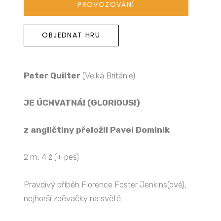
PROVOZOVÁNÍ
OBJEDNAT HRU
Peter Quilter
(Velká Británie)
JE ÚCHVATNÁ! (GLORIOUS!)
z angličtiny přeložil Pavel Dominik
2 m, 4 ž (+ pes)
Pravdivý příběh Florence Foster Jenkins(ové),
nejhorší zpěvačky na světě.