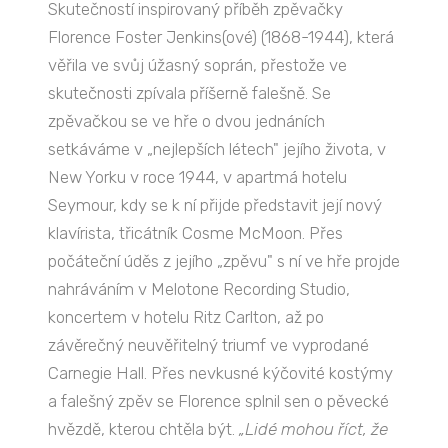
Skutečností inspirovaný příběh zpěvačky
Florence Foster Jenkins(ové) (1868-1944), která
věřila ve svůj úžasný soprán, přestože ve
skutečnosti zpívala příšerně falešně. Se
zpěvačkou se ve hře o dvou jednáních
setkáváme v „nejlepších létech" jejího života, v
New Yorku v roce 1944, v apartmá hotelu
Seymour, kdy se k ní přijde představit její nový
klavírista, třicátník Cosme McMoon. Přes
počáteční úděs z jejího „zpěvu" s ní ve hře projde
nahráváním v Melotone Recording Studio,
koncertem v hotelu Ritz Carlton, až po
závěrečný neuvěřitelný triumf ve vyprodané
Carnegie Hall. Přes nevkusné kýčovité kostýmy
a falešný zpěv se Florence splnil sen o pěvecké
hvězdě, kterou chtěla být.
„Lidé mohou říct, že