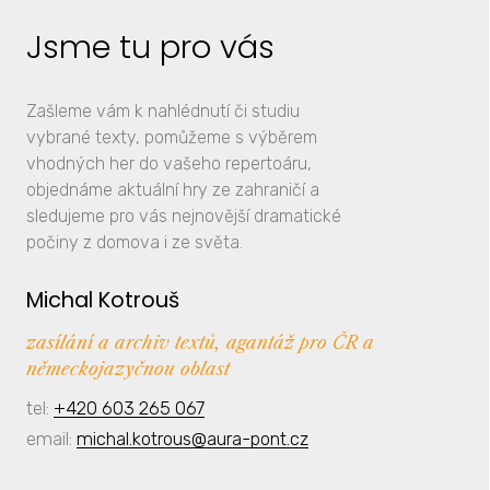
Jsme tu pro vás
Zašleme vám k nahlédnutí či studiu
vybrané texty, pomůžeme s výběrem
vhodných her do vašeho repertoáru,
objednáme aktuální hry ze zahraničí a
sledujeme pro vás nejnovější dramatické
počiny z domova i ze světa.
Michal Kotrouš
zasílání a archiv textů, agantáž pro ČR a
německojazyčnou oblast
tel:
+420 603 265 067
email:
michal.kotrous@aura-pont.cz