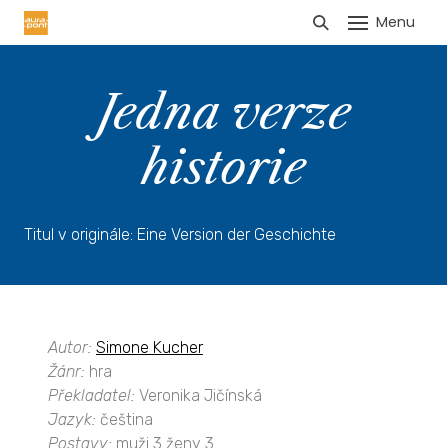
Menu
HLÁŠENÍ TRŽEB
Jedna verze
historie
Titul v originále: Eine Version der Geschichte
Autor:
Simone Kucher
Žánr:
hra
Překladatel:
Veronika Jičínská
Jazyk:
čeština
Postavy:
muži 3 ženy 3