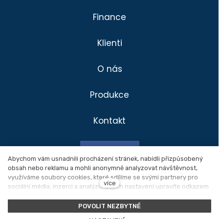
Finance
Klienti
O nás
Produkce
Kontakt
Divadlo
Klienti
Facebook
Produkce
Abychom vám usnadnili procházení stránek, nabídli přizpůsobený
obsah nebo reklamu a mohli anonymně analyzovat návštěvnost,
Novinky
využíváme soubory cookies, které sdílíme se svými partnery pro
Ochrana osobních údajů
více
sociální média, inzerci a analýzu. Jejich nastavení upravíte odkazem
O nás
"Nastavení cookies" a kdykoliv jej můžete změnit v patičce webu.
Nastavení cookies
Podrobnější informace najdete v našich
Zásadách ochrany osobních
POVOLIT NEZBYTNÉ
údajů
a používání souborů cookies. Souhlasíte s používáním
Kontakt