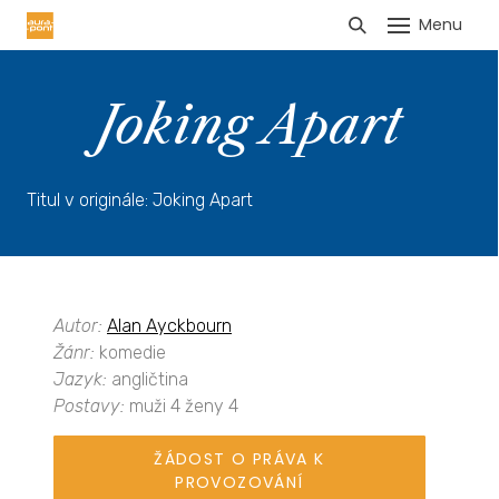
Menu
HLÁŠENÍ TRŽEB
Joking Apart
Titul v originále: Joking Apart
Autor:
Alan Ayckbourn
Žánr:
komedie
Jazyk:
angličtina
Postavy:
muži 4 ženy 4
ŽÁDOST O PRÁVA K
PROVOZOVÁNÍ