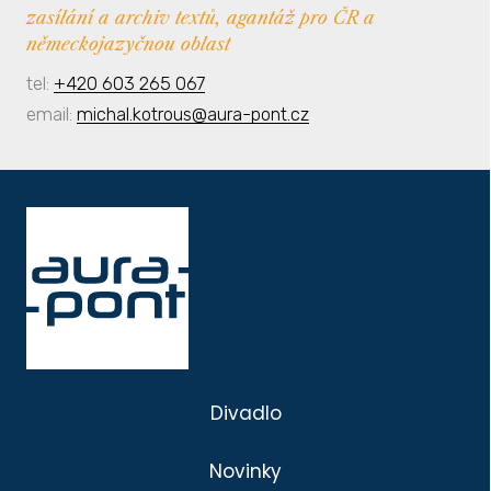
zasílání a archiv textů, agantáž pro ČR a
německojazyčnou oblast
tel:
+420 603 265 067
email:
michal.kotrous@aura-pont.cz
Divadlo
Novinky