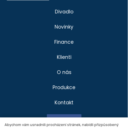
Divadlo
Novinky
Finance
Klienti
O nás
Produkce
Kontakt
Divadlo
Klienti
Facebook
Produkce
Abychom vám usnadnili procházení stránek, nabídli přizpůsobený