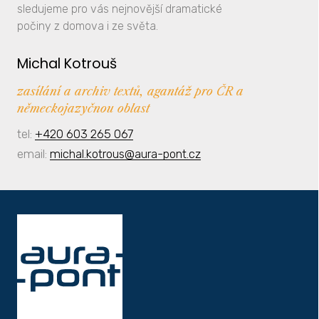
sledujeme pro vás nejnovější dramatické
počiny z domova i ze světa.
Michal Kotrouš
zasílání a archiv textů, agantáž pro ČR a
německojazyčnou oblast
tel:
+420 603 265 067
email:
michal.kotrous@aura-pont.cz