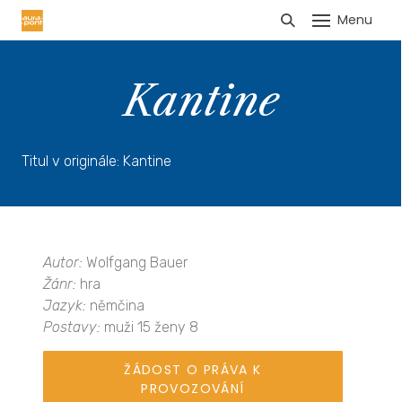
Menu
HLÁŠENÍ TRŽEB
Kantine
Titul v originále: Kantine
Autor:
Wolfgang Bauer
Žánr:
hra
Jazyk:
němčina
Postavy:
muži 15 ženy 8
ŽÁDOST O PRÁVA K
PROVOZOVÁNÍ