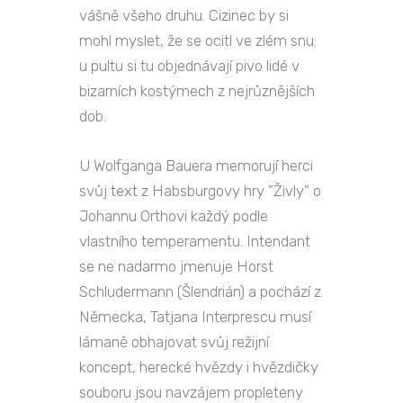
vášně všeho druhu. Cizinec by si
mohl myslet, že se ocitl ve zlém snu:
u pultu si tu objednávají pivo lidé v
bizarních kostýmech z nejrůznějších
dob.
U Wolfganga Bauera memorují herci
svůj text z Habsburgovy hry "Živly" o
Johannu Orthovi každý podle
vlastního temperamentu. Intendant
se ne nadarmo jmenuje Horst
Schludermann (Šlendrián) a pochází z
Německa, Tatjana Interprescu musí
lámaně obhajovat svůj režijní
koncept, herecké hvězdy i hvězdičky
souboru jsou navzájem propleteny