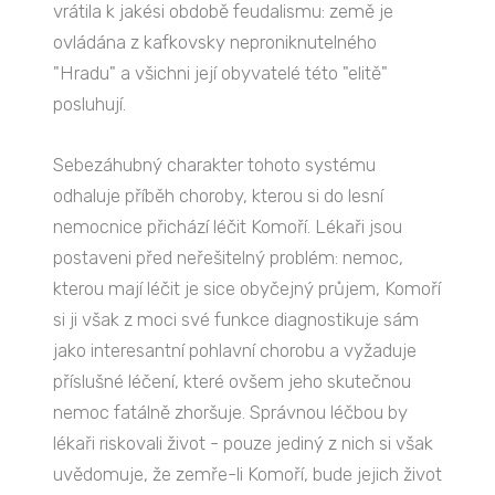
vrátila k jakési obdobě feudalismu: země je
ovládána z kafkovsky neproniknutelného
"Hradu" a všichni její obyvatelé této "elitě"
posluhují.
Sebezáhubný charakter tohoto systému
odhaluje příběh choroby, kterou si do lesní
nemocnice přichází léčit Komoří. Lékaři jsou
postaveni před neřešitelný problém: nemoc,
kterou mají léčit je sice obyčejný průjem, Komoří
si ji však z moci své funkce diagnostikuje sám
jako interesantní pohlavní chorobu a vyžaduje
příslušné léčení, které ovšem jeho skutečnou
nemoc fatálně zhoršuje. Správnou léčbou by
lékaři riskovali život - pouze jediný z nich si však
uvědomuje, že zemře-li Komoří, bude jejich život