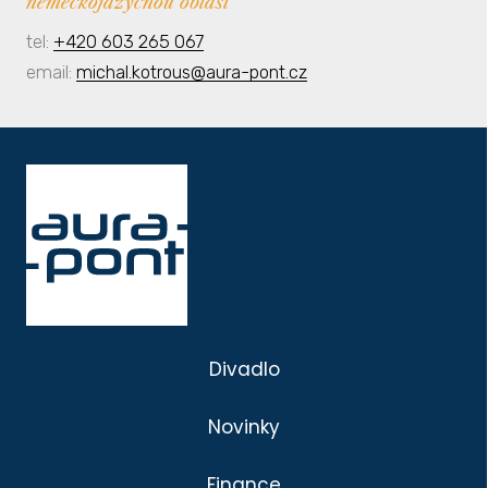
německojazyčnou oblast
tel:
+420 603 265 067
email:
michal.kotrous@aura-pont.cz
Divadlo
Novinky
Finance