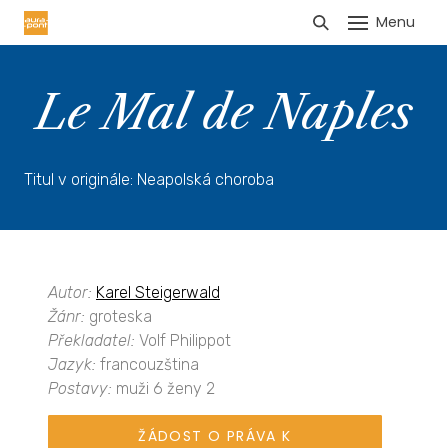
Menu
HLÁŠENÍ TRŽEB
Le Mal de Naples
Titul v originále: Neapolská choroba
Autor:
Karel Steigerwald
Žánr:
groteska
Překladatel:
Volf Philippot
Jazyk:
francouzština
Postavy:
muži 6 ženy 2
ŽÁDOST O PRÁVA K