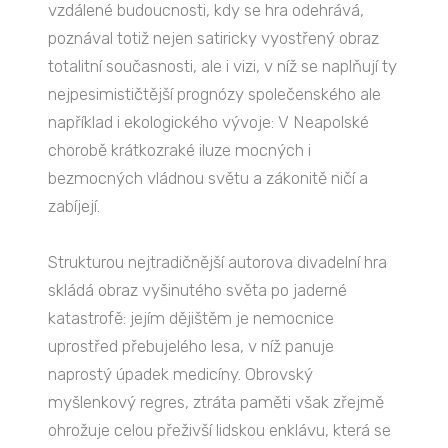
vzdálené budoucnosti, kdy se hra odehrává,
poznával totiž nejen satiricky vyostřený obraz
totalitní současnosti, ale i vizi, v níž se naplňují ty
nejpesimističtější prognózy společenského ale
například i ekologického vývoje: V Neapolské
chorobě krátkozraké iluze mocných i
bezmocných vládnou světu a zákonitě ničí a
zabíjejí.
Strukturou nejtradičnější autorova divadelní hra
skládá obraz vyšinutého světa po jaderné
katastrofě: jejím dějištěm je nemocnice
uprostřed přebujelého lesa, v níž panuje
naprostý úpadek medicíny. Obrovský
myšlenkový regres, ztráta paměti však zřejmě
ohrožuje celou přeživší lidskou enklávu, která se