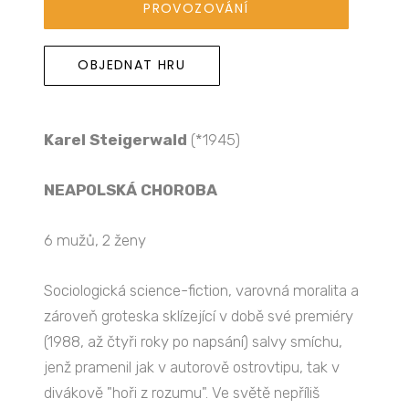
PROVOZOVÁNÍ
OBJEDNAT HRU
Karel Steigerwald
(*1945)
NEAPOLSKÁ CHOROBA
6 mužů, 2 ženy
Sociologická science-fiction, varovná moralita a
zároveň groteska sklízející v době své premiéry
(1988, až čtyři roky po napsání) salvy smíchu,
jenž pramenil jak v autorově ostrovtipu, tak v
divákově "hoři z rozumu". Ve světě nepříliš