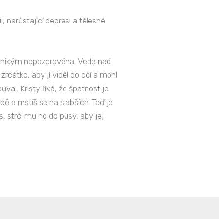
 narůstající depresi a tělesné
, nikým nepozorována. Vede nad
cátko, aby jí viděl do očí a mohl
uval. Kristy říká, že špatnost je
obě a mstíš se na slabších. Teď je
, strčí mu ho do pusy, aby jej