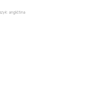
azyk:
angličtina