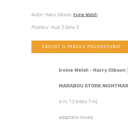
Autor:
Harry Gibson,
Irvine Welsh
Postavy:
muži 3 ženy 3
ŽÁDOST O PRÁVA K PROVOZOVÁNÍ
Irvine Welsh - Harry Gibson
(
MARABOU STORK NIGHTMAR
6 m, 1 ž (nebo 7 m)
adaptace novely