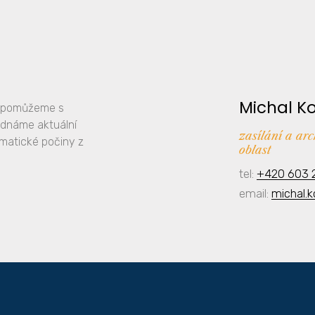
Michal K
y, pomůžeme s
ednáme aktuální
zasílání a ar
amatické počiny z
oblast
tel:
+420 603 
email:
michal.