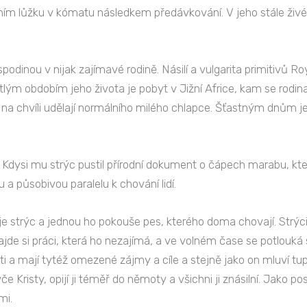
m lůžku v kómatu následkem předávkování. V jeho stále živé 
 spodinou v nijak zajímavé rodině. Násilí a vulgarita primitivů
ětlým obdobím jeho života je pobyt v Jižní Africe, kam se rodi
ěj na chvíli udělají normálního milého chlapce. Šťastným dnům je
 Kdysi mu strýc pustil přírodní dokument o čápech marabu, kteř
 a působivou paralelu k chování lidí.
uje strýc a jednou ho pokouše pes, kterého doma chovají. Strýc
jde si práci, která ho nezajímá, a ve volném čase se potlouká 
i a mají tytéž omezené zájmy a cíle a stejně jako on mluví t
če Kristy, opijí ji téměř do němoty a všichni ji znásilní. Jako po
mi.