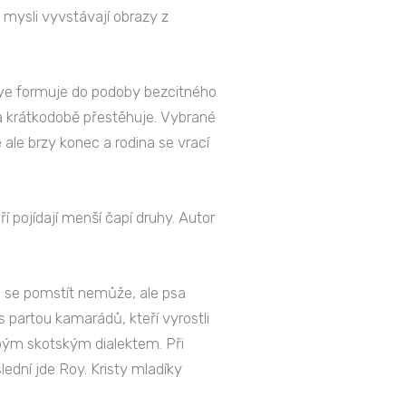
mysli vyvstávají obrazy z
 Roye formuje do podoby bezcitného
na krátkodobě přestěhuje. Vybrané
 ale brzy konec a rodina se vrací
í pojídají menší čapí druhy. Autor
i se pomstít nemůže, ale psa
s partou kamarádů, kteří vyrostli
upým skotským dialektem. Při
slední jde Roy. Kristy mladíky