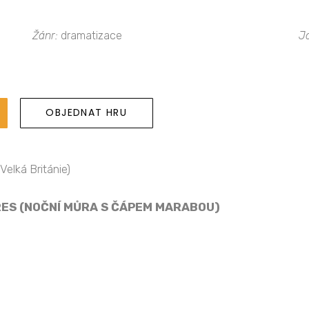
Žánr:
dramatizace
J
OBJEDNAT HRU
Velká Británie)
ES (NOČNÍ MŮRA S ČÁPEM MARABOU)