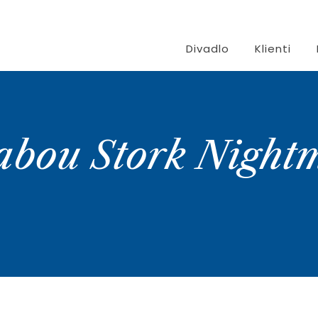
Divadlo
Klienti
bou Stork Night