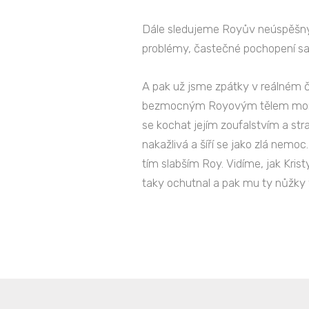
Dále sledujeme Royův neúspěšný po
problémy, častečné pochopení s
A pak už jsme zpátky v reálném 
bezmocným Royovým tělem monolog 
se kochat jejím zoufalstvím a strac
nakažlivá a šíří se jako zlá nemoc.
tím slabším Roy. Vidíme, jak Krist
taky ochutnal a pak mu ty nůžky v