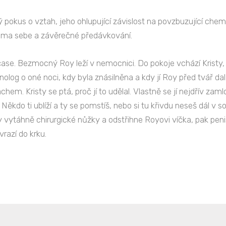
kus o vztah, jeho ohlupující závislost na povzbuzující chemii,
ama sebe a závěrečné předávkování.
čase. Bezmocný Roy leží v nemocnici. Do pokoje vchází Kristy
o oné noci, kdy byla znásilněna a kdy jí Roy před tvář dal zr
hem. Kristy se ptá, proč jí to udělal. Vlastně se jí nejdřív zamlo
 Někdo ti ublíží a ty se pomstíš, nebo si tu křivdu neseš dál v s
y vytáhně chirurgické nůžky a odstřihne Royovi víčka, pak penis
razí do krku.