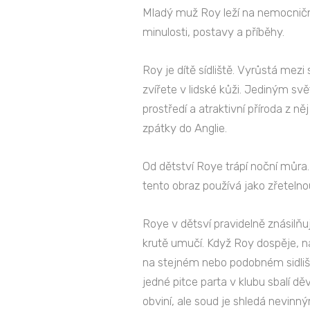
Mladý muž Roy leží na nemocniční
minulosti, postavy a příběhy.
Roy je dítě sídliště. Vyrůstá mezi
zvířete v lidské kůži. Jediným sv
prostředí a atraktivní příroda z n
zpátky do Anglie.
Od dětství Roye trápí noční můra.
tento obraz používá jako zřetelnou
Roye v dětsví pravidelně znásilň
krutě umučí. Když Roy dospěje, na
na stejném nebo podobném sidlišt
jedné pitce parta v klubu sbalí děv
obviní, ale soud je shledá nevinný