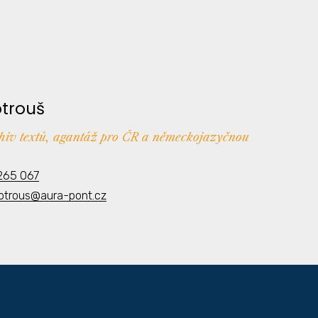
otrouš
chiv textů, agantáž pro ČR a německojazyčnou
265 067
kotrous@aura-pont.cz