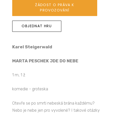
ŽÁDOST O PRÁVA K
PROVOZOVÁNÍ
OBJEDNAT HRU
Karel Steigerwald
MARTA PESCHEK JDE DO NEBE
1 m, 1 ž
komedie - groteska
Otevře se po smrti nebeská brána každému?
Nebo je nebe jen pro vyvolené? I takové otázky