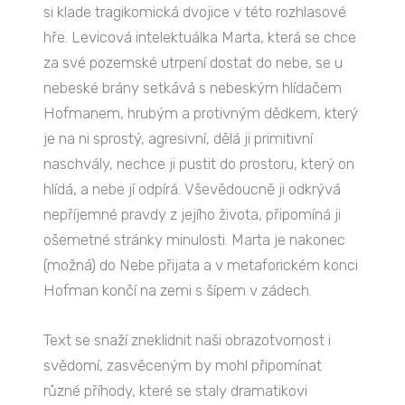
si klade tragikomická dvojice v této rozhlasové
hře. Levicová intelektuálka Marta, která se chce
za své pozemské utrpení dostat do nebe, se u
nebeské brány setkává s nebeským hlídačem
Hofmanem, hrubým a protivným dědkem, který
je na ni sprostý, agresivní, dělá ji primitivní
naschvály, nechce ji pustit do prostoru, který on
hlídá, a nebe jí odpírá. Vševědoucně ji odkrývá
nepříjemné pravdy z jejího života, připomíná ji
ošemetné stránky minulosti. Marta je nakonec
(možná) do Nebe přijata a v metaforickém konci
Hofman končí na zemi s šípem v zádech.
Text se snaží zneklidnit naši obrazotvornost i
svědomí, zasvěceným by mohl připomínat
různé příhody, které se staly dramatikovi