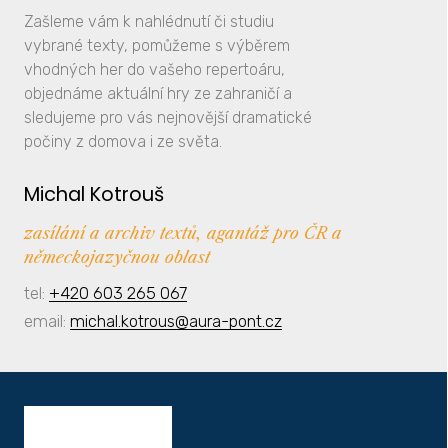
Zašleme vám k nahlédnutí či studiu
vybrané texty, pomůžeme s výběrem
vhodných her do vašeho repertoáru,
objednáme aktuální hry ze zahraničí a
sledujeme pro vás nejnovější dramatické
počiny z domova i ze světa.
Michal Kotrouš
zasílání a archiv textů, agantáž pro ČR a
německojazyčnou oblast
tel:
+420 603 265 067
email:
michal.kotrous@aura-pont.cz