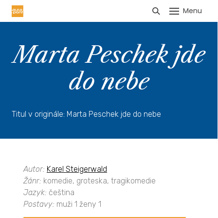
Menu
HLÁŠENÍ TRŽEB
Marta Peschek jde
do nebe
Titul v originále: Marta Peschek jde do nebe
Autor:
Karel Steigerwald
Žánr:
komedie, groteska, tragikomedie
Jazyk:
čeština
Postavy:
muži 1 ženy 1