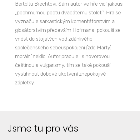
Bertoltu Brechtovi. Sám autor ve hře vidí jakousi
„pochmurnou poctu dvacátému století". Hra se
vyznačuje sarkastickým komentátorstvím a
glosátorstvím především Hofmana, pokouší se
vnést do stojatých vod zdánlivého
společenského sebeuspokojení (zde Marty)
morální neklid. Autor pracuje i s hovorovou
češtinou a vulgarismy, tím se také pokouší
vystihnout dobové ukotvení znepokojivé
zápletky.
Jsme tu pro vás