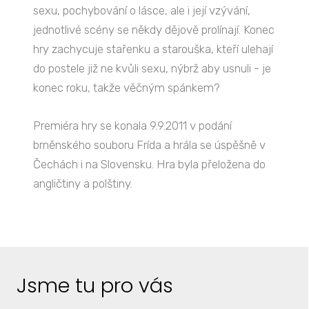
sexu, pochybování o lásce, ale i její vzývání,
jednotlivé scény se někdy dějově prolínají. Konec
hry zachycuje stařenku a starouška, kteří ulehají
do postele již ne kvůli sexu, nýbrž aby usnuli - je
konec roku, takže věčným spánkem?
Premiéra hry se konala 9.9.2011 v podání
brněnského souboru Frída a hrála se úspěšně v
Čechách i na Slovensku. Hra byla přeložena do
angličtiny a polštiny.
Jsme tu pro vás