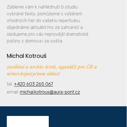
Zašleme vám k nahlédnutí či studiu
vybrané texty, pomůžeme s výběrem
vhodných her do vašeho repertoáru,
objednáme aktuální hry ze zahraničí a
sledujeme pro vás nejnovější dramatické
počiny z domova i ze světa.
Michal Kotrouš
zasílání a archiv textů, agantáž pro ČR a
německojazyčnou oblast
tel:
+420 603 265 067
email:
michal.kotrous@aura-pont.cz