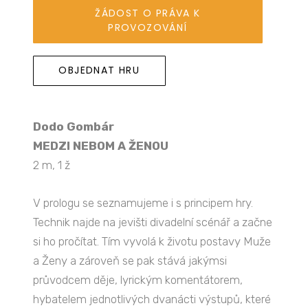
ŽÁDOST O PRÁVA K
PROVOZOVÁNÍ
OBJEDNAT HRU
Dodo Gombár
MEDZI NEBOM A ŽENOU
2 m, 1 ž
V prologu se seznamujeme i s principem hry.
Technik najde na jevišti divadelní scénář a začne
si ho pročítat. Tím vyvolá k životu postavy Muže
a Ženy a zároveň se pak stává jakýmsi
průvodcem děje, lyrickým komentátorem,
hybatelem jednotlivých dvanácti výstupů, které