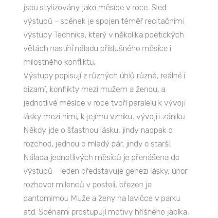
jsou stylizovány jako měsíce v roce. Sled
výstupů - scének je spojen téměř recitačními
výstupy Technika, který v několika poetických
větách nastíní náladu příslušného měsíce i
milostného konfliktu.
Výstupy popisují z různých úhlů různé, reálné i
bizarní, konflikty mezi mužem a ženou, a
jednotlivé měsíce v roce tvoří paralelu k vývoji
lásky mezi nimi, k jejímu vzniku, vývoji i zániku.
Někdy jde o šťastnou lásku, jindy naopak o
rozchod, jednou o mladý pár, jindy o starší.
Nálada jednotlivých měsíců je přenášena do
výstupů - leden představuje genezi lásky, únor
rozhovor milenců v posteli, březen je
pantomimou Muže a ženy na lavičce v parku
atd. Scénami prostupují motivy hříšného jablka,