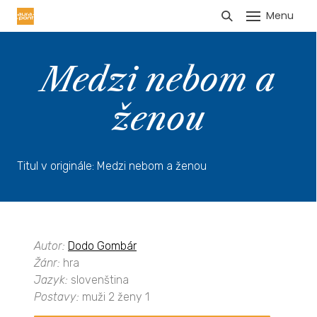
Menu
HLÁŠENÍ TRŽEB
Medzi nebom a
ženou
Titul v originále: Medzi nebom a ženou
Autor:
Dodo Gombár
Žánr:
hra
Jazyk:
slovenština
Postavy:
muži 2 ženy 1