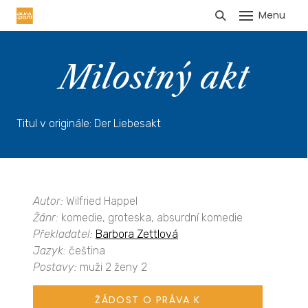
Menu
HLÁŠENÍ TRŽEB
Milostný akt
Titul v originále: Der Liebesakt
Autor:
Wilfried Happel
Žánr:
komedie, groteska, absurdní komedie
Překladatel:
Barbora Zettlová
Jazyk:
čeština
Postavy:
muži 2 ženy 2
ŽÁDOST O PRÁVA K