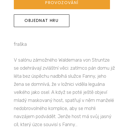
PROVOZOVÁNÍ
OBJEDNAT HRU
fraška
V salónu zámožného Waldemara von Struntze
se odehrávají zvláštní věci: zatímco pán domu již
léta bez úspěchu nadbíhá služce Fanny, jeho
žena se domnívá, že v ložnici viděla leguána
velkého jako osel. A když se poté ještě objeví
mladý maskovaný host, spatřují v něm manželé
nedobrovolného komplice, aby se mohli
navzájem podvádět. Jenže host má svůj jasný
cíl, který úzce souvisí s Fanny…