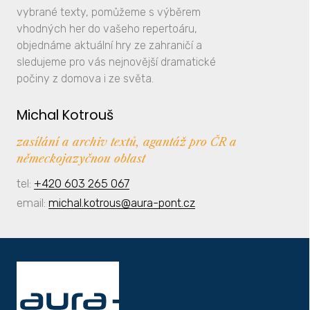
vybrané texty, pomůžeme s výběrem
vhodných her do vašeho repertoáru,
objednáme aktuální hry ze zahraničí a
sledujeme pro vás nejnovější dramatické
počiny z domova i ze světa.
Michal Kotrouš
zasílání a archiv textů, agantáž pro ČR a
německojazyčnou oblast
tel:
+420 603 265 067
email:
michal.kotrous@aura-pont.cz