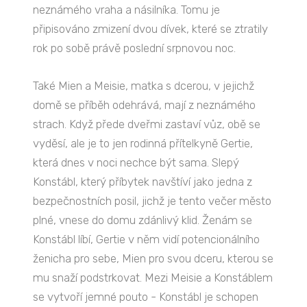
neznámého vraha a násilníka. Tomu je
připisováno zmizení dvou dívek, které se ztratily
rok po sobě právě poslední srpnovou noc.
Také Mien a Meisie, matka s dcerou, v jejichž
domě se příběh odehrává, mají z neznámého
strach. Když přede dveřmi zastaví vůz, obě se
vyděsí, ale je to jen rodinná přítelkyně Gertie,
která dnes v noci nechce být sama. Slepý
Konstábl, který příbytek navštíví jako jedna z
bezpečnostních posil, jichž je tento večer město
plné, vnese do domu zdánlivý klid. Ženám se
Konstábl líbí, Gertie v něm vidí potencionálního
ženicha pro sebe, Mien pro svou dceru, kterou se
mu snaží podstrkovat. Mezi Meisie a Konstáblem
se vytvoří jemné pouto - Konstábl je schopen