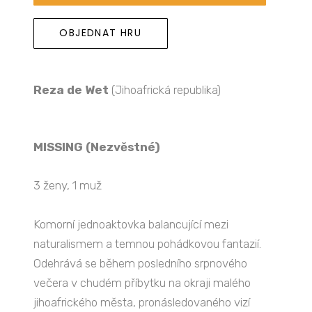
OBJEDNAT HRU
Reza de Wet
(Jihoafrická republika)
MISSING (Nezvěstné)
3 ženy, 1 muž
Komorní jednoaktovka balancující mezi
naturalismem a temnou pohádkovou fantazií.
Odehrává se během posledního srpnového
večera v chudém příbytku na okraji malého
jihoafrického města, pronásledovaného vizí