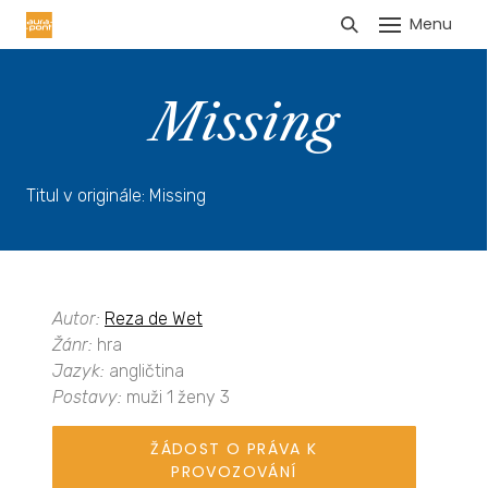
Menu
HLÁŠENÍ TRŽEB
Missing
Titul v originále: Missing
Autor:
Reza de Wet
Žánr:
hra
Jazyk:
angličtina
Postavy:
muži 1 ženy 3
ŽÁDOST O PRÁVA K
PROVOZOVÁNÍ