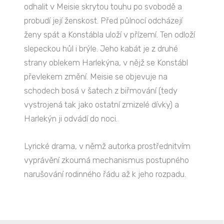
odhalit v Meisie skrytou touhu po svobodě a
probudí její ženskost. Před půlnocí odcházejí
ženy spát a Konstábla uloží v přízemí. Ten odloží
slepeckou hůl i brýle. Jeho kabát je z druhé
strany oblekem Harlekýna, v nějž se Konstábl
převlekem změní. Meisie se objevuje na
schodech bosá v šatech z biřmování (tedy
vystrojená tak jako ostatní zmizelé dívky) a
Harlekýn ji odvádí do noci.
Lyrické drama, v němž autorka prostřednitvím
vyprávění zkoumá mechanismus postupného
narušování rodinného řádu až k jeho rozpadu.