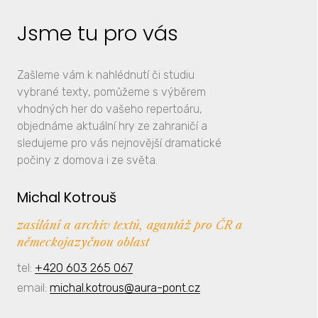
Jsme tu pro vás
Zašleme vám k nahlédnutí či studiu
vybrané texty, pomůžeme s výběrem
vhodných her do vašeho repertoáru,
objednáme aktuální hry ze zahraničí a
sledujeme pro vás nejnovější dramatické
počiny z domova i ze světa.
Michal Kotrouš
zasílání a archiv textů, agantáž pro ČR a
německojazyčnou oblast
tel:
+420 603 265 067
email:
michal.kotrous@aura-pont.cz