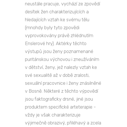
neustále pracuje, vychází ze zpovědí
desítek žen charakterizujících a
hledajících vztah ke svému tělu
(mnohdy byly tyto zpovědi
vyprovokovány právě zhlédnutím
Enslerové hry). Aktérky těchto
výstupů jsou ženy poznamenané
puritánskou výchovou i zneužíváním
v dětství, ženy, jež nalezly vztah ke
své sexualitě až v době zralosti,
sexuální pracovnice i ženy znásilněné
v Bosně. Některé z těchto výpovědí
jsou faktograficky drsné, jiné jsou
produktem specifické arteterapie -
vždy je však charakterizuje
výjimečně obrazivý, přiléhavý a zcela