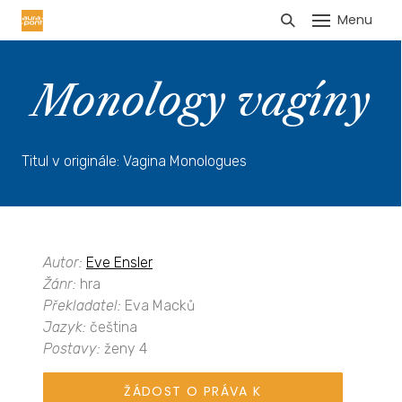
Menu
HLÁŠENÍ TRŽEB
Monology vagíny
Titul v originále: Vagina Monologues
Autor:
Eve Ensler
Žánr:
hra
Překladatel:
Eva Macků
Jazyk:
čeština
Postavy:
ženy 4
ŽÁDOST O PRÁVA K