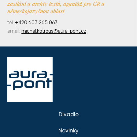
zasílání a archiv textů, agantáž pro ČR a
německojazyčnou oblast
tel:
+420 603 265 067
email:
michal.kotrous@aura-pont.cz
Divadlo
Novinky