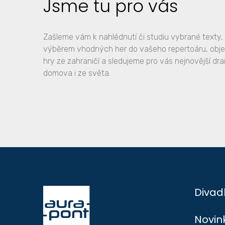
Jsme tu pro vás
Zašleme vám k nahlédnutí či studiu vybrané text
výběrem vhodných her do vašeho repertoáru, obj
hry ze zahraničí a sledujeme pro vás nejnovější dr
domova i ze světa.
Divad
Novin