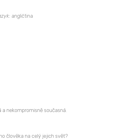
azyk:
angličtina
mná a nekompromisně současná.
o člověka na celý jejich svět?