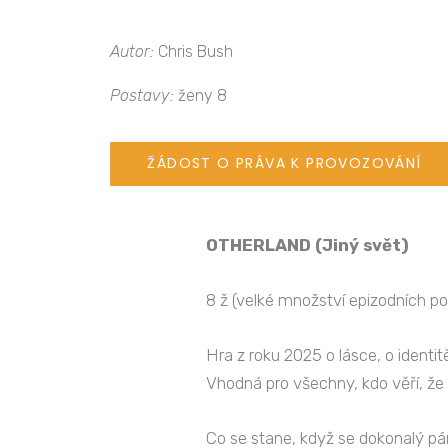
Autor:
Chris Bush
Postavy:
ženy 8
ŽÁDOST O PRÁVA K PROVOZOVÁNÍ
OTHERLAND (Jiný svět)
8 ž (velké množství epizodních po
Hra z roku 2025 o lásce, o iden
Vhodná pro všechny, kdo věří, že
Co se stane, když se dokonalý pá