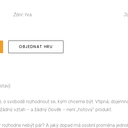
Žánr:
hra
J
OBJEDNAT HRU
stav)
titě, o svobodě rozhodnout se, kým chceme být. Vtipná, doje
 žádný vztah – a žádný člověk – není „hotový“ produkt.
r rozhodne nebýt pár? A jaký dopad má osobní proměna jednoh