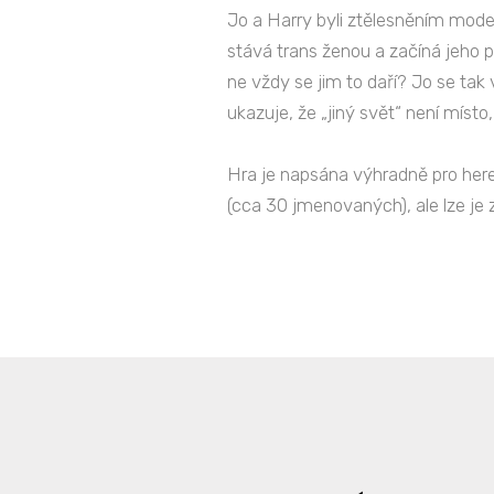
Jo a Harry byli ztělesněním moder
stává trans ženou a začíná jeho po
ne vždy se jim to daří? Jo se ta
ukazuje, že „jiný svět“ není místo
Hra je napsána výhradně pro here
(cca 30 jmenovaných), ale lze je 