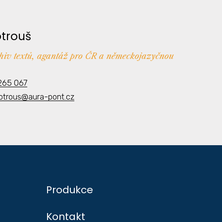
otrouš
chiv textů, agantáž pro ČR a německojazyčnou
265 067
kotrous@aura-pont.cz
Produkce
Kontakt