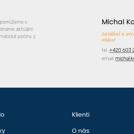
Michal K
y, pomůžeme s
ednáme aktuální
zasílání a ar
amatické počiny z
oblast
tel:
+420 603 
email:
michal.
lo
Klienti
ky
O nás