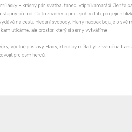
ní lásky – krásný pár, svatba, tanec, vtipní kamarádi. Jenže pa
stupný přerod. Co to znamená pro jejich vztah, pro jejich blízké
k vydává na cestu hledání svobody, Harry naopak bojuje o své 
, kam utíkáme, ale prostor, který si samy vytváříme.
čky, včetně postavy Harry, která by měla být ztvárněna tran
zdvojit pro osm herců.