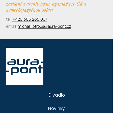
zasílání a archiv textů, agantáž pro ČR a
německojazyčnou oblast
tel:
+420 603 265 067
email:
michal.kotrous@aura-pont.cz
Divadlo
Novinky