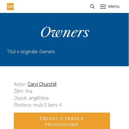
Menu
HLÁŠENÍ TRŽEB
Owners
Titul v originále: Owners
Autor:
Caryl Churchill
Žánr:
hra
Jazyk:
angličtina
Postavy:
muži 3 ženy 4
ŽÁDOST O PRÁVA K
PROVOZOVÁNÍ