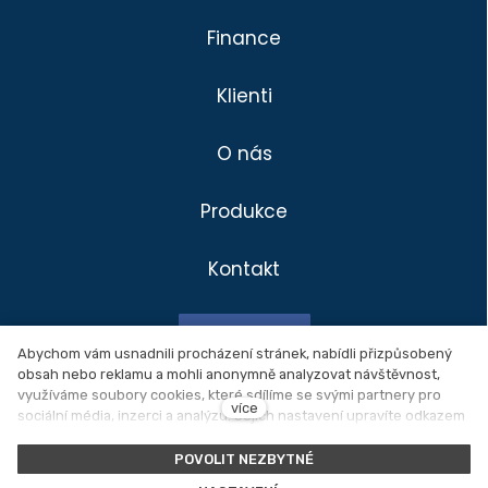
Finance
Klienti
O nás
Produkce
Kontakt
Divadlo
Klienti
Facebook
Produkce
Abychom vám usnadnili procházení stránek, nabídli přizpůsobený
obsah nebo reklamu a mohli anonymně analyzovat návštěvnost,
Novinky
využíváme soubory cookies, které sdílíme se svými partnery pro
Ochrana osobních údajů
více
sociální média, inzerci a analýzu. Jejich nastavení upravíte odkazem
O nás
"Nastavení cookies" a kdykoliv jej můžete změnit v patičce webu.
Nastavení cookies
Podrobnější informace najdete v našich
Zásadách ochrany osobních
POVOLIT NEZBYTNÉ
údajů
a používání souborů cookies. Souhlasíte s používáním
Kontakt