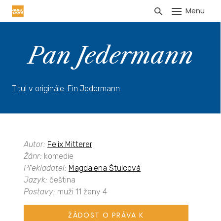
Menu
HLÁŠENÍ TRŽEB
Pan Jedermann
Titul v originále: Ein Jedermann
Autor:
Felix Mitterer
Žánr:
komedie
Překladatel:
Magdalena Štulcová
Jazyk:
čeština
Postavy:
muži 11 ženy 4
ŽÁDOST O PRÁVA K