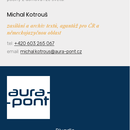
Michal Kotrouš
zasílání a archiv textů, agantáž pro ČR a
německojazyčnou oblast
tel:
+420 603 265 067
email:
michal.kotrous@aura-pont.cz