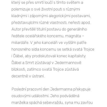
který se přes smrtí loučí s tímto světem a
polemizuje o své životní pouti s různými
kladnými i zápornými alegorickými postavami,
představujícími různé vlastnosti, neřesti apod.
Autor převtělil titulní postavu do generálního
ředitele ocelářského koncernu, magnáta –
miliardáře. V jeho kanceláři ve vyšším patře
honosného sídla koncernu se setká svatá Trojice
i Ďábel, aby prodiskutovali konec kapitalisty.
Ďábel a Smrt zůstávají v Jedermannově
blízkosti, zatímco svatá Trojice zůstává
decentně v ústraní.
Poslední pracovní den Jedermanna překypuje
osudovými událostmi. Jeho podváděná
manželka spáchá sebevraždu, syna mu zavřou