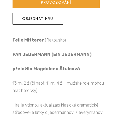
PROVOZOVÁNÍ
OBJEDNAT HRU
Felix Mitterer
(Rakousko)
PAN JEDERMANN (EIN JEDERMANN)
přeložila Magdalena Štulcová
13 m, 2 ž (či např. 11 m, 4 ž – mužské role mohou
hrát herečky)
Hra je vtipnou aktualizací klasické dramatické
středověké látky o jedermannovi / everymanovi,