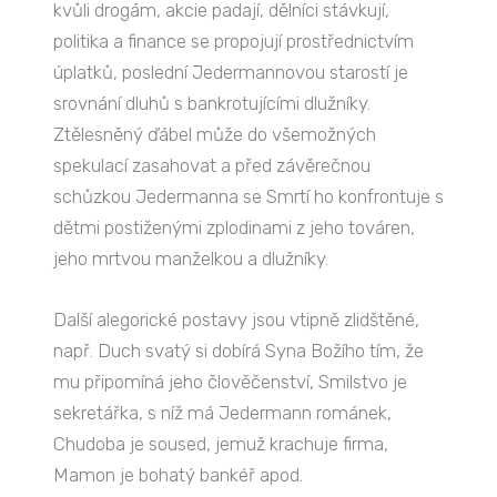
kvůli drogám, akcie padají, dělníci stávkují,
politika a finance se propojují prostřednictvím
úplatků, poslední Jedermannovou starostí je
srovnání dluhů s bankrotujícími dlužníky.
Ztělesněný ďábel může do všemožných
spekulací zasahovat a před závěrečnou
schůzkou Jedermanna se Smrtí ho konfrontuje s
dětmi postiženými zplodinami z jeho továren,
jeho mrtvou manželkou a dlužníky.
Další alegorické postavy jsou vtipně zlidštěné,
např. Duch svatý si dobírá Syna Božího tím, že
mu připomíná jeho člověčenství, Smilstvo je
sekretářka, s níž má Jedermann románek,
Chudoba je soused, jemuž krachuje firma,
Mamon je bohatý bankéř apod.