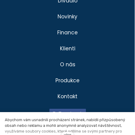
Divadlo
Novinky
Finance
Klienti
O nás
Produkce
Kontakt
Divadlo
Klienti
Facebook
Produkce
Abychom vám usnadnili procházení stránek, nabídli přizpůsobený
obsah nebo reklamu a mohli anonymně analyzovat návštěvnost,
Novinky
Ochrana osobních údajů
využíváme soubory cookies, které sdílíme se svými partnery pro
více