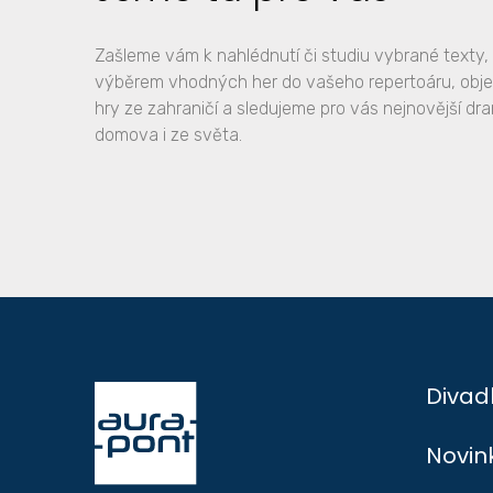
Zašleme vám k nahlédnutí či studiu vybrané text
výběrem vhodných her do vašeho repertoáru, obj
hry ze zahraničí a sledujeme pro vás nejnovější dr
domova i ze světa.
Divad
Novin