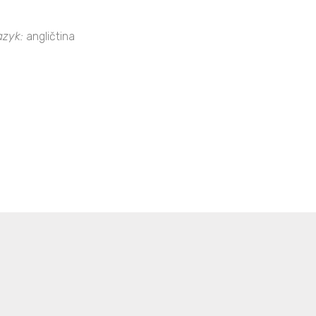
azyk:
angličtina