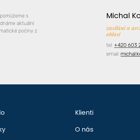
Michal K
y, pomůžeme s
ednáme aktuální
zasílání a ar
amatické počiny z
oblast
tel:
+420 603 
email:
michal.
lo
Klienti
ky
O nás