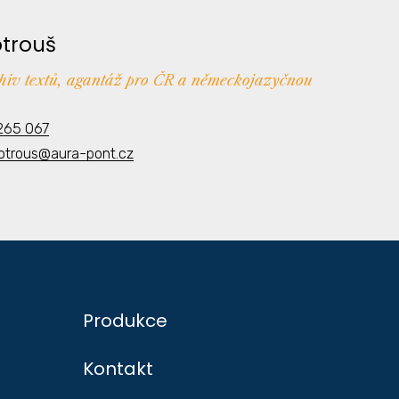
otrouš
chiv textů, agantáž pro ČR a německojazyčnou
265 067
kotrous@aura-pont.cz
Produkce
Kontakt