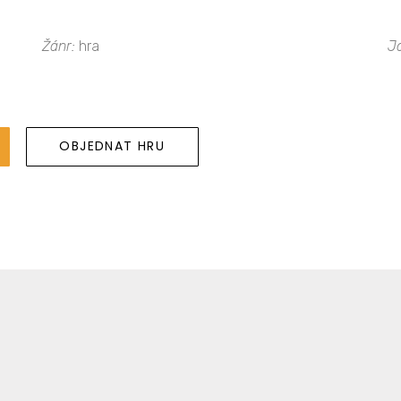
Žánr:
hra
J
OBJEDNAT HRU