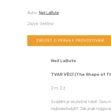
Autor:
Neil LaBute
Jazyk:
čeština
ŽÁDOST O PRÁVA K PROVOZOVÁNÍ
Neil LaBute
TVAR VĚCÍ (The Shape of T
2 m, 2 ž
Svádění je skutečné násilí. Jsou
nejbolestivější? Jak jinak reagov