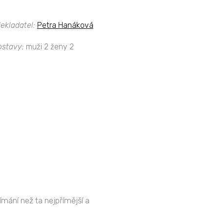
ekladatel:
Petra Hanáková
ostavy:
muži 2 ženy 2
mání než ta nejpřímější a