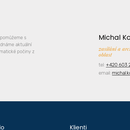
Michal K
y, pomůžeme s
ednáme aktuální
zasílání a ar
amatické počiny z
oblast
tel:
+420 603 
email:
michal.
lo
Klienti