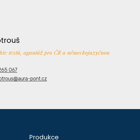
otrouš
chiv textů, agantáž pro ČR a německojazyčnou
265 067
kotrous@aura-pont.cz
Produkce