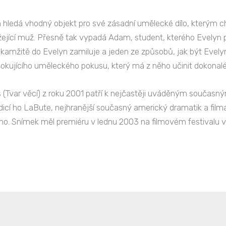
hledá vhodný objekt pro své zásadní umělecké dílo, kterým ch
jící muž. Přesně tak vypadá Adam, student, kterého Evelyn p
kamžitě do Evelyn zamiluje a jeden ze způsobů, jak být Evelyn n
okujícího uměleckého pokusu, který má z něho učinit dokonal
s (Tvar věcí) z roku 2001 patří k nejčastěji uváděným souča
adicí ho LaBute, nejhranější současný americký dramatik a fil
no. Snímek měl premiéru v lednu 2003 na filmovém festivalu 