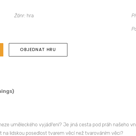
Žánr:
hra
Př
P
OBJEDNAT HRU
hings)
 meze uměleckého vyjádření? Je jiná cesta pod práh našeho vní
at na lidskou posedlost tvarem věcí než tvarováním věci?