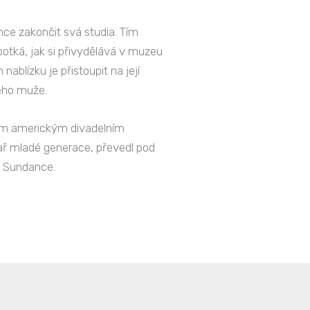
ce zakončit svá studia. Tím
otká, jak si přivydělává v muzeu
ablízku je přistoupit na její
ého muže.
sným americkým divadelním
mař mladé generace, převedl pod
v Sundance.