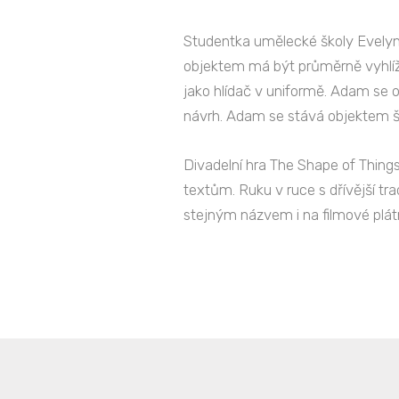
Studentka umělecké školy Evelyn 
objektem má být průměrně vyhlíže
jako hlídač v uniformě. Adam se o
návrh. Adam se stává objektem š
Divadelní hra The Shape of Thing
textům. Ruku v ruce s dřívější tr
stejným názvem i na filmové plát