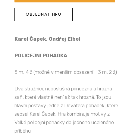
OBJEDNAT HRU
Karel Čapek, Ondřej Elbel
POLICEJNÍ POHÁDKA
5 m, 4 ž (možné v menším obsazení - 3 m, 2 ž)
Dva strážníci, neposlušná princezna a hrozná
saň, která vlastně není až tak hrozná. To jsou
hlavní postavy jedné z Devatera pohádek, které
sepsal Karel Čapek. Hra kombinuje motivy z
Velké policejní pohádky do jednoho uceleného
příběhu.