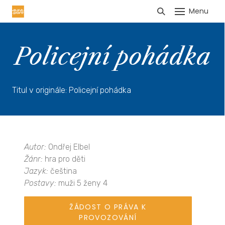
Menu
HLÁŠENÍ TRŽEB
Policejní pohádka
Titul v originále: Policejní pohádka
Autor:
Ondřej Elbel
Žánr:
hra pro děti
Jazyk:
čeština
Postavy:
muži 5 ženy 4
ŽÁDOST O PRÁVA K
PROVOZOVÁNÍ