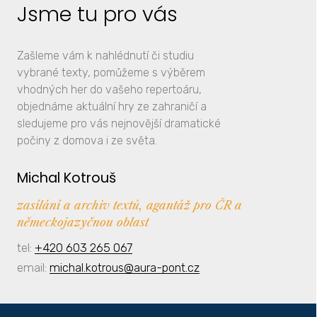
Jsme tu pro vás
Zašleme vám k nahlédnutí či studiu
vybrané texty, pomůžeme s výběrem
vhodných her do vašeho repertoáru,
objednáme aktuální hry ze zahraničí a
sledujeme pro vás nejnovější dramatické
počiny z domova i ze světa.
Michal Kotrouš
zasílání a archiv textů, agantáž pro ČR a
německojazyčnou oblast
tel:
+420 603 265 067
email:
michal.kotrous@aura-pont.cz