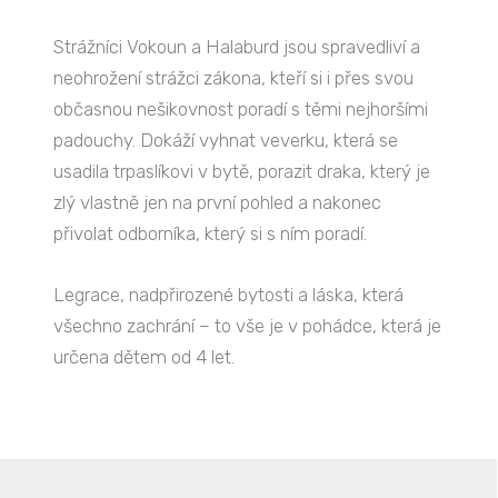
Strážníci Vokoun a Halaburd jsou spravedliví a
neohrožení strážci zákona, kteří si i přes svou
občasnou nešikovnost poradí s těmi nejhoršími
padouchy. Dokáží vyhnat veverku, která se
usadila trpaslíkovi v bytě, porazit draka, který je
zlý vlastně jen na první pohled a nakonec
přivolat odborníka, který si s ním poradí.
Legrace, nadpřirozené bytosti a láska, která
všechno zachrání – to vše je v pohádce, která je
určena dětem od 4 let.