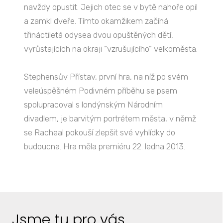
navždy opustit. Jejich otec se v bytě nahoře opil
a zamkl dveře. Tímto okamžikem začíná
třináctiletá odysea dvou opuštěných dětí,
vyrůstajících na okraji “vzrušujícího” velkoměsta.
Stephensův Přístav, první hra, na níž po svém
veleúspěšném Podivném příběhu se psem
spolupracoval s londýnským Národním
divadlem, je barvitým portrétem města, v němž
se Racheal pokouší zlepšit své vyhlídky do
budoucna. Hra měla premiéru 22. ledna 2013.
Jsme tu pro vás