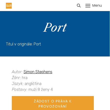
Menu
HLÁŠENÍ TRŽEB
Port
Titul v originále: Port
Autor:
Simon Stephens
Žánr:
hra
Jazyk:
angličtina
Postavy:
muži 8 ženy 4
ŽÁDOST O PRÁVA K
PROVOZOVÁNÍ