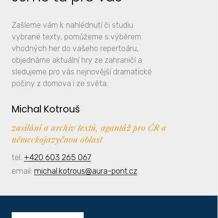
Zašleme vám k nahlédnutí či studiu
vybrané texty, pomůžeme s výběrem
vhodných her do vašeho repertoáru,
objednáme aktuální hry ze zahraničí a
sledujeme pro vás nejnovější dramatické
počiny z domova i ze světa.
Michal Kotrouš
zasílání a archiv textů, agantáž pro ČR a
německojazyčnou oblast
tel:
+420 603 265 067
email:
michal.kotrous@aura-pont.cz