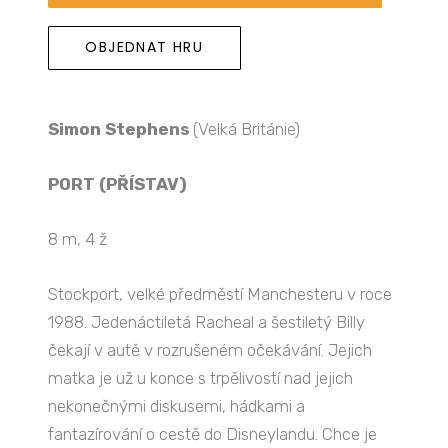
OBJEDNAT HRU
Simon Stephens
(Velká Británie)
PORT (PŘÍSTAV)
8 m, 4 ž
Stockport, velké předměstí Manchesteru v roce
1988. Jedenáctiletá Racheal a šestiletý Billy
čekají v autě v rozrušeném očekávání. Jejich
matka je už u konce s trpělivostí nad jejich
nekonečnými diskusemi, hádkami a
fantazírování o cestě do Disneylandu. Chce je