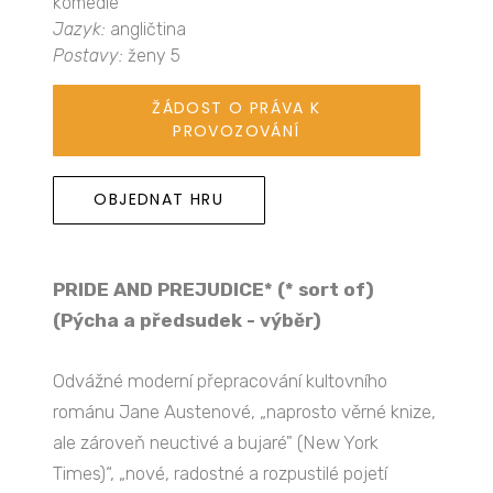
komedie
Jazyk:
angličtina
Postavy:
ženy 5
ŽÁDOST O PRÁVA K
PROVOZOVÁNÍ
OBJEDNAT HRU
PRIDE AND PREJUDICE* (* sort of)
(Pýcha a předsudek - výběr)
Odvážné moderní přepracování kultovního
románu Jane Austenové, „naprosto věrné knize,
ale zároveň neuctivé a bujaré" (New York
Times)“, „nové, radostné a rozpustilé pojetí