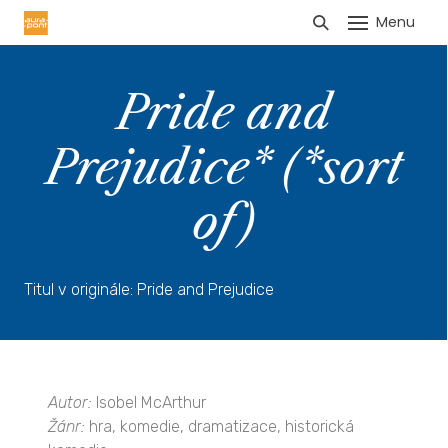
Menu
HLÁŠENÍ TRŽEB
Pride and
Prejudice* (*sort
of)
Titul v originále: Pride and Prejudice
Autor:
Isobel McArthur
Žánr:
hra, komedie, dramatizace, historická