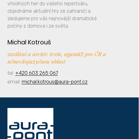
vhodných her do vašeho repertoáru,
objednáme aktuální hry ze zahraničí a
sledujeme pro vás nejnovější dramatické
počiny z domova i ze světa.
Michal Kotrouš
zasílání a archiv textů, agantáž pro ČR a
německojazyčnou oblast
tel:
+420 603 265 067
email:
michal.kotrous@aura-pont.cz