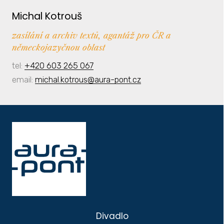
Michal Kotrouš
zasílání a archiv textů, agantáž pro ČR a
německojazyčnou oblast
tel:
+420 603 265 067
email:
michal.kotrous@aura-pont.cz
Divadlo