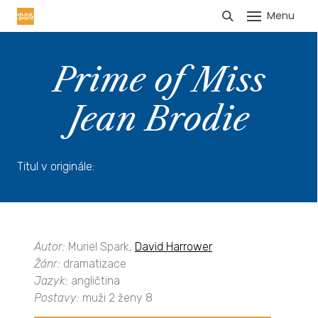
Menu
HLÁŠENÍ TRŽEB
Prime of Miss
Jean Brodie
Titul v originále:
Autor:
Muriel Spark,
David Harrower
Žánr:
dramatizace
Jazyk:
angličtina
Postavy:
muži 2 ženy 8