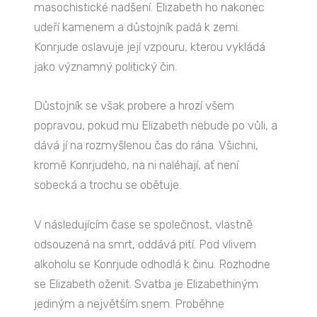
masochistické nadšení. Elizabeth ho nakonec
udeří kamenem a důstojník padá k zemi.
Konrjude oslavuje její vzpouru, kterou vykládá
jako významný politický čin.
Důstojník se však probere a hrozí všem
popravou, pokud mu Elizabeth nebude po vůli, a
dává jí na rozmyšlenou čas do rána. Všichni,
kromě Konrjudeho, na ni naléhají, ať není
sobecká a trochu se obětuje.
V následujícím čase se společnost, vlastně
odsouzená na smrt, oddává pití. Pod vlivem
alkoholu se Konrjude odhodlá k činu. Rozhodne
se Elizabeth oženit. Svatba je Elizabethiným
jediným a největším snem. Proběhne