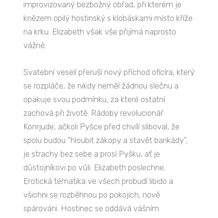
improvizovaný bezbožný obřad, při kterém je
knězem opilý hostinský s klobáskami místo kříže
na krku. Elizabeth však vše přijímá naprosto
vážně.
Svatební veselí přeruší nový příchod oficíra, který
se rozpláče, že nikdy neměl žádnou slečnu a
opakuje svou podmínku, za které ostatní
zachová při životě. Rádoby revolucionář
Konrjude, ačkoli Pyšce před chvílí sliboval, že
spolu budou "hloubit zákopy a stavět barikády",
je strachy bez sebe a prosí Pyšku, ať je
důstojníkovi po vůli. Elizabeth poslechne.
Erotická tématika ve všech probudí libido a
všichni se rozběhnou po pokojích, nově
spárováni. Hostinec se oddává vášním.