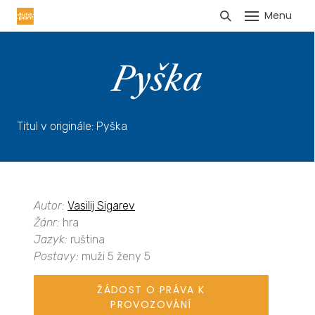
Menu
HLÁŠENÍ TRŽEB
Pyška
Titul v originále: Pyška
Autor:
Vasilij Sigarev
Žánr:
hra
Jazyk:
ruština
Postavy:
muži 5 ženy 5
ŽÁDOST O PRÁVA K
PROVOZOVÁNÍ