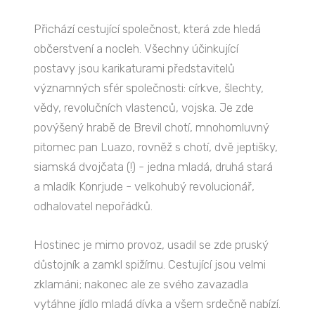
Přichází cestující společnost, která zde hledá
občerstvení a nocleh. Všechny účinkující
postavy jsou karikaturami představitelů
významných sfér společnosti: církve, šlechty,
vědy, revolučních vlastenců, vojska. Je zde
povýšený hrabě de Brevil chotí, mnohomluvný
pitomec pan Luazo, rovněž s chotí, dvě jeptišky,
siamská dvojčata (!) - jedna mladá, druhá stará
a mladík Konrjude - velkohubý revolucionář,
odhalovatel nepořádků.
Hostinec je mimo provoz, usadil se zde pruský
důstojník a zamkl spižírnu. Cestující jsou velmi
zklamáni; nakonec ale ze svého zavazadla
vytáhne jídlo mladá dívka a všem srdečně nabízí.