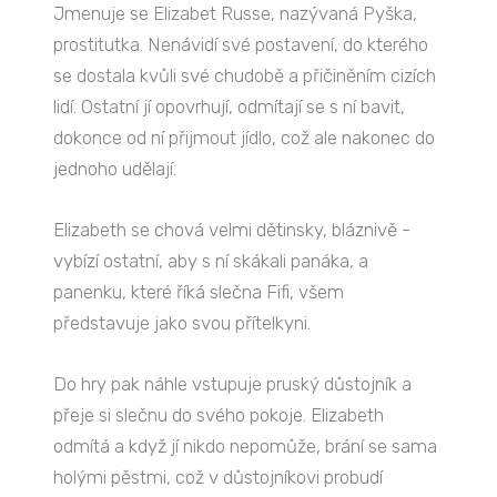
Jmenuje se Elizabet Russe, nazývaná Pyška,
prostitutka. Nenávidí své postavení, do kterého
se dostala kvůli své chudobě a přičiněním cizích
lidí. Ostatní jí opovrhují, odmítají se s ní bavit,
dokonce od ní přijmout jídlo, což ale nakonec do
jednoho udělají.
Elizabeth se chová velmi dětinsky, bláznivě -
vybízí ostatní, aby s ní skákali panáka, a
panenku, které říká slečna Fifi, všem
představuje jako svou přítelkyni.
Do hry pak náhle vstupuje pruský důstojník a
přeje si slečnu do svého pokoje. Elizabeth
odmítá a když jí nikdo nepomůže, brání se sama
holými pěstmi, což v důstojníkovi probudí