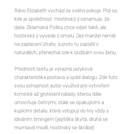
Ráno Elizabeth vychází ze svého pokoje. Ptá se,
kde je společnost. Hostinský jí oznamuje, že
djela. Zklamaná Pyška chce odjet také, ale
hostinský ji vyvede z omylu. Její manžel neměl
na zaplacení útraty, a proto tu zaplatil v
naturáliích, přenechal zde k službám svou ženu.
Předností textu je výrazná jazyková
charakteristika postava a spád dialogu. Zde tuto
svou schopnost autor využívá pro vytvoření
komické až groteskní nálady, kterou dále
umocňuje četnými, stále se opakujícími a
kupícími detaily, které vstupují do hry vždy s
ideálním timingem (jeptiška škytá, druhá se
mumlavě modlí, hostinský se škrábe).