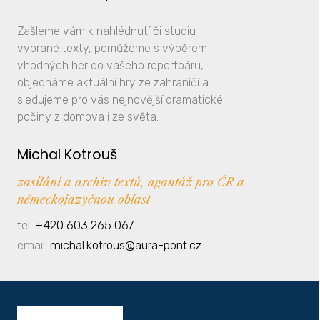
Zašleme vám k nahlédnutí či studiu
vybrané texty, pomůžeme s výběrem
vhodných her do vašeho repertoáru,
objednáme aktuální hry ze zahraničí a
sledujeme pro vás nejnovější dramatické
počiny z domova i ze světa.
Michal Kotrouš
zasílání a archiv textů, agantáž pro ČR a
německojazyčnou oblast
tel:
+420 603 265 067
email:
michal.kotrous@aura-pont.cz