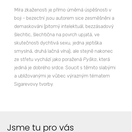
Míra zkaženosti je přímo úměrná úspěšnosti v
boji - bezectní jsou autorem sice zesměšněni a
demaskováni (pitomý intelektuál, bezzásadový
šlechtic, šlechtična na povrch upjatá, ve
skutečnosti dychtivá sexu, jedna jeptiška
smyslná, druhá lačná vína), ale stejně nakonec
ze střetu vychází jako poražená
Pyška
, která
jediná je dobrého srdce. Soucit s těmito slabými
a ubližovanými je vůbec výrazným tématem
Sigarevovy tvorby.
Jsme tu pro vás