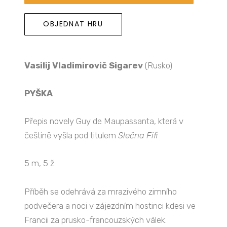
OBJEDNAT HRU
Vasilij Vladimirovič Sigarev
(Rusko)
PYŠKA
Přepis novely Guy de Maupassanta, která v
češtině vyšla pod titulem
Slečna Fifi
5 m, 5 ž
Příběh se odehrává za mrazivého zimního
podvečera a noci v zájezdním hostinci kdesi ve
Francii za prusko-francouzských válek.