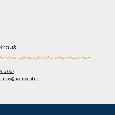
otrouš
chiv textů, agantáž pro ČR a německojazyčnou
265 067
kotrous@aura-pont.cz