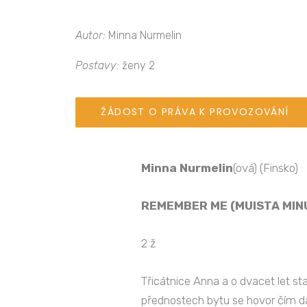
Autor:
Minna Nurmelin
Postavy:
ženy 2
ŽÁDOST O PRÁVA K PROVOZOVÁNÍ
Minna Nurmelin
(ová) (Finsko)
REMEMBER ME (MUISTA MIN
2 ž
Třicátnice Anna a o dvacet let st
přednostech bytu se hovor čím dál