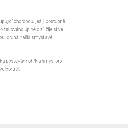
pující chorobou, jež ji postupně
takového úplně cizí, žije si ve
kou, druhá našla smysl své
orka postavám přiřkla smysl pro
ojportrét.