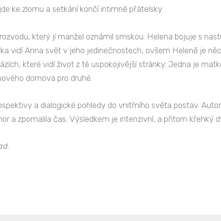
de ke zlomu a setkání končí intimně přátelsky.
 rozvodu, který jí manžel oznámil smskou. Helena bojuje s nastu
ka vidí Anna svět v jeho jedinečnostech, ovšem Heleně je něco 
zích, které vidí život z té uspokojivější stránky. Jedna je mat
 nového domova pro druhé.
rospektivy a dialogické pohledy do vnitřního světa postav. Aut
r a zpomalila čas. Výsledkem je intenzivní, a přitom křehký dv
ad.