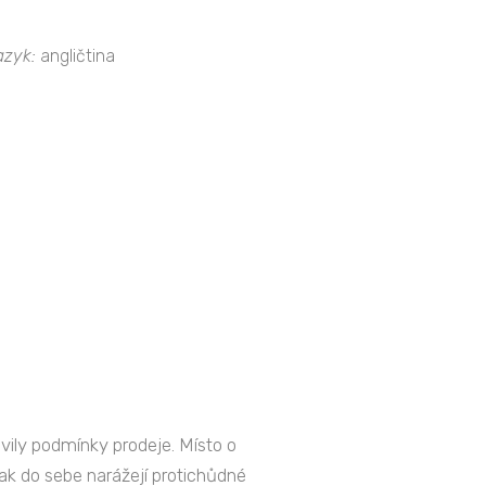
azyk:
angličtina
uvily podmínky prodeje. Místo o
jak do sebe narážejí protichůdné