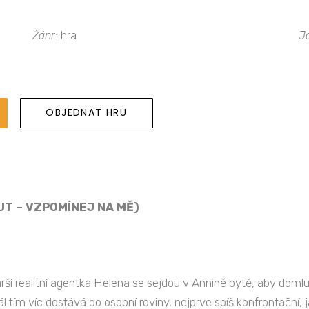
Žánr:
hra
J
OBJEDNAT HRU
UT – VZPOMÍNEJ NA MĚ)
arší realitní agentka Helena se sejdou v Annině bytě, aby doml
 tím víc dostává do osobní roviny, nejprve spíš konfrontační, 