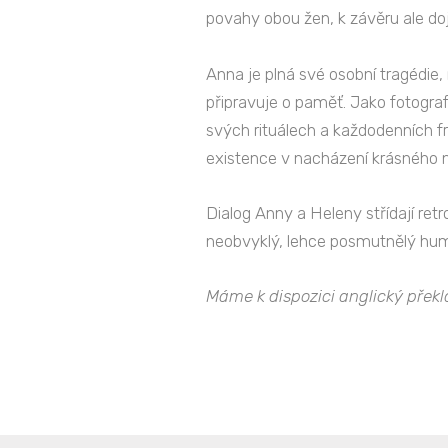
povahy obou žen, k závěru ale doj
Anna je plná své osobní tragédie,
připravuje o paměť. Jako fotograf
svých rituálech a každodenních frá
existence v nacházení krásného
Dialog Anny a Heleny střídají ret
neobvyklý, lehce posmutnělý humo
Máme k dispozici anglický překl