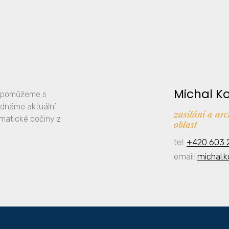
Michal K
y, pomůžeme s
ednáme aktuální
zasílání a ar
amatické počiny z
oblast
tel:
+420 603 
email:
michal.